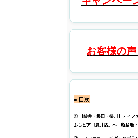
キャンペーン
お客様の声
■ 目次
① 【袋井・磐田・掛川】ティフ
ふじピアゴ袋井店」へ｜断捨離
② ティファニーってどんなブラ