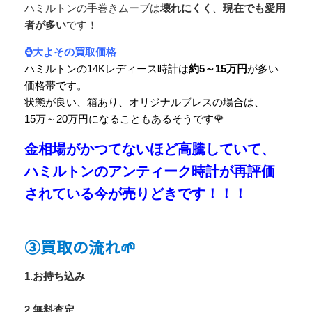
ハミルトンの手巻きムーブは
壊れにくく
、
現在でも愛用
者が多い
です！
⌚大よその買取価格
ハミルトンの14Kレディース時計は
約5～15万円
が多い
価格帯です。
状態が良い、箱あり、オリジナルブレスの場合は、
15万～20万円になることもあるそうです🌹
金相場がかつてないほど高騰していて、
ハミルトンのアンティーク時計が再評価
されている今が売りどきです！！！
③買取の流れ🌱
1.お持ち込み
2.無料査定