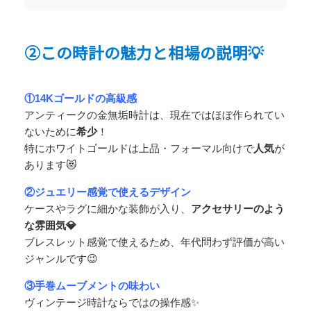
②この時計の魅力と相場の説明💡
①14Kゴールドの高級感
アンティークの金無垢時計は、現在ではほぼ作られてい
ないために
希少
！
特にホワイトゴールドは上品・フォーマル向けで
人気
が
あります😻
②ジュエリー感覚で使えるデザイン
ケースやラグに細かな装飾が入り、
アクセサリーのよう
な雰囲気💎
ブレスレット感覚で使えるため、年代問わず評価が高い
ジャンルです😉
③手巻ムーブメントの味わい
ヴィンテージ時計ならではの操作感✨