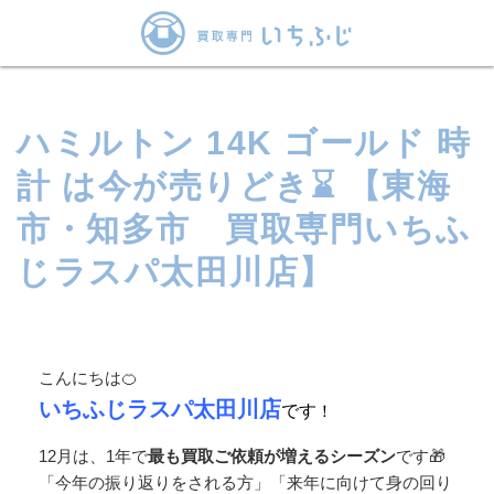
ハミルトン 14K ゴールド 時
計 は今が売りどき⌛ 【東海
市・知多市 買取専門いちふ
じラスパ太田川店】
こんにちは🍊
いちふじラスパ太田川店
で
す
！
12月は、1年で
最も買取ご依頼が増えるシーズン
です🎁
「今年の振り返りをされる方」「来年に向けて身の回り