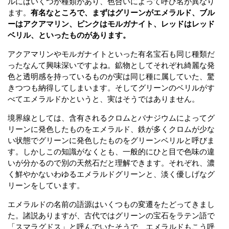
ルにはいくつか種類があり、色合いによって呼び名が異なり
ます。
有名なところで、まずはグリーンがエメラルド、ブル
ーはアクアマリン、ピンクはモルガナイト、レッドはレッド
ベリル、といったものがあります。
アクアマリンやモルガナイトといった有名宝石も同じ種類だ
ったなんて興味深いですよね。鉱物としてそれぞれ綺麗な発
色と透明感を持っているものが実は同じ種に属していた、驚
きつつも納得してしまいます。そしてグリーンのベリルがす
べてエメラルドかというと、実はそうではありません。
境界線としては、含有されるクロムとバナジウムによってグ
リーンに発色したものをエメラルド、鉄が多くクロムが少な
い状態でグリーンに発色したものをグリーンベリルと呼びま
す。しかしこの知識がなくとも、一般的にひと目で色味の違
いが分かるので別の天然石だと理解できます。それぞれ、濃
く鮮やかないわゆるエメラルドグリーンと、淡く優しげなグ
リーンをしています。
エメラルドの名前の語源はいくつもの変遷をたどってきまし
た。諸説ありますが、古代ではグリーンの宝石をラテン語で
「スマラグドス」と呼んでいたそうで、エメラルドもこう呼