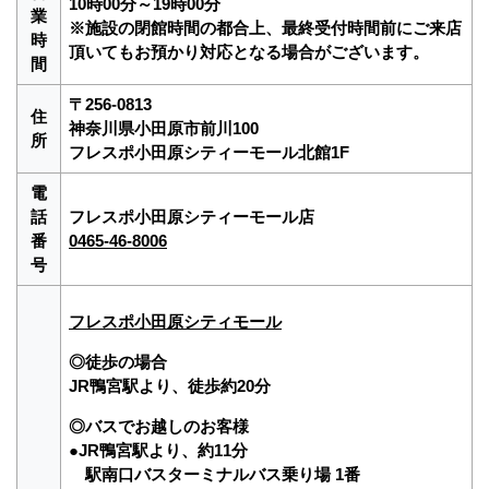
10時00分～19時00分
業
※施設の閉館時間の都合上、最終受付時間前にご来店
時
頂いてもお預かり対応となる場合がございます。
間
〒256-0813
住
神奈川県小田原市前川100
所
フレスポ小田原シティーモール北館1F
電
話
フレスポ小田原シティーモール店
番
0465-46-8006
号
フレスポ小田原シティモール
◎徒歩の場合
JR鴨宮駅より、徒歩約20分
◎バスでお越しのお客様
●JR鴨宮駅より、約11分
駅南口バスターミナルバス乗り場 1番