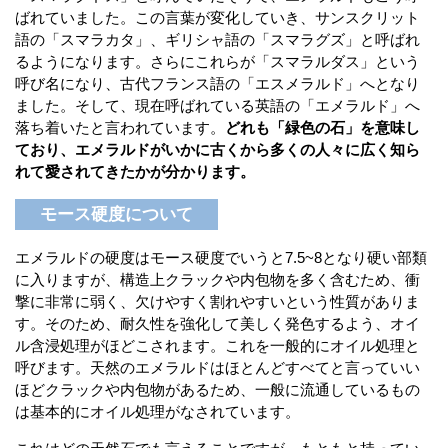
ばれていました。この言葉が変化していき、サンスクリット
語の「スマラカタ」、ギリシャ語の「スマラグズ」と呼ばれ
るようになります。さらにこれらが「スマラルダス」という
呼び名になり、古代フランス語の「エスメラルド」へとなり
ました。そして、現在呼ばれている英語の「エメラルド」へ
落ち着いたと言われています。
どれも「緑色の石」を意味し
ており、エメラルドがいかに古くから多くの人々に広く知ら
れて愛されてきたかが分かります。
モース硬度について
エメラルドの硬度はモース硬度でいうと7.5~8となり硬い部類
に入りますが、構造上クラックや内包物を多く含むため、衝
撃に非常に弱く、欠けやすく割れやすいという性質がありま
す。そのため、耐久性を強化して美しく発色するよう、オイ
ル含浸処理がほどこされます。これを一般的にオイル処理と
呼びます。天然のエメラルドはほとんどすべてと言っていい
ほどクラックや内包物があるため、一般に流通しているもの
は基本的にオイル処理がなされています。