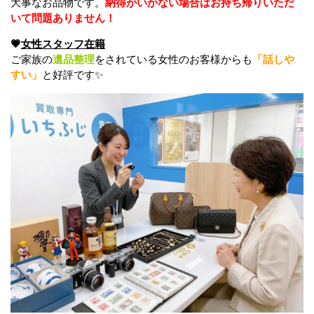
大事なお品物です。
納得がいかない場合はお持ち帰りいただ
いて問題ありません！
💗
女性スタッフ在籍
ご家族の
遺品整理
をされている女性のお客様からも
「話しや
すい」
と好評です✨