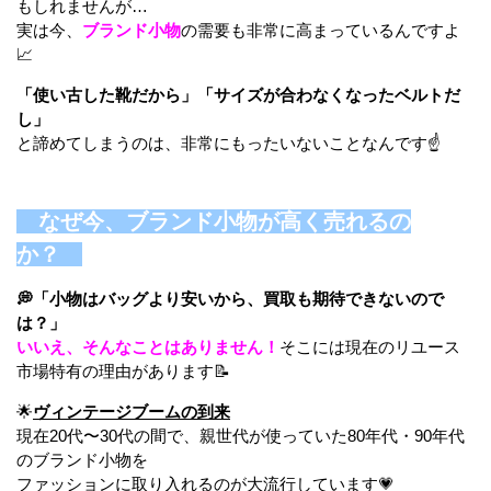
もしれませんが…
実は今、
ブランド小物
の需要も非常に高まっているんですよ
📈
「使い古した靴だから」「サイズが合わなくなったベルトだ
し」
と諦めてしまうのは、非常にもったいないことなんです☝️
なぜ今、ブランド小物が高く売れるの
か？
💭「小物はバッグより安いから、買取も期待できないので
は？」
いいえ、そんなことはありません！
そこには現在のリユース
市場特有の理由があります📝
🌟
ヴィンテージブームの到来
現在20代〜30代の間で、親世代が使っていた80年代・90年代
のブランド小物を
ファッションに取り入れるのが大流行しています💗