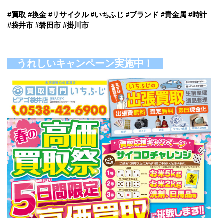
#買取 #換金 #リサイクル #いちふじ #ブランド #貴金属 #時計
#袋井市 #磐田市 #掛川市
うれしいキャンペーン実施中！