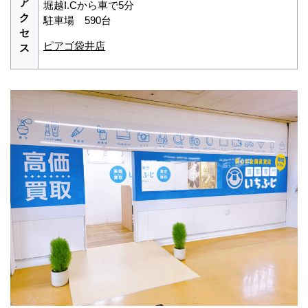
ア
堀越I.Cから車で5分
ク
駐車場 590台
セ
ピアゴ袋井店
ス