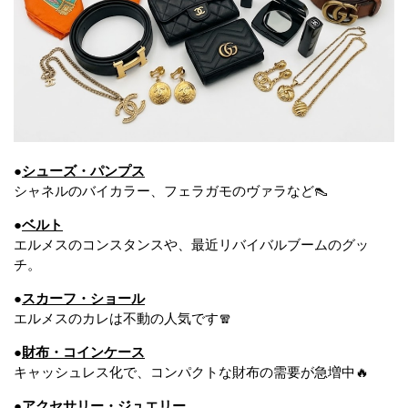
●
シューズ・パンプス
シャネルのバイカラー、フェラガモのヴァラなど👠
●
ベルト
エルメスのコンスタンスや、最近リバイバルブームのグッ
チ。
●
スカーフ・ショール
エルメスのカレは不動の人気です🧣
●
財布・コインケース
キャッシュレス化で、コンパクトな財布の需要が急増中🔥
●
アクセサリー・ジュエリー