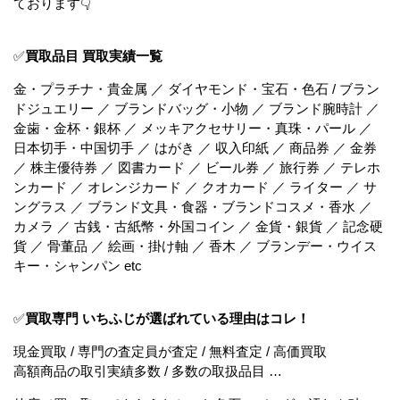
ております👇
✅
買取品目 買取実績一覧
金・プラチナ・貴金属 ／ ダイヤモンド・宝石・色石 / ブラン
ドジュエリー ／ ブランドバッグ・小物 ／ ブランド腕時計 ／
金歯・金杯・銀杯 ／ メッキアクセサリー・真珠・パール ／
日本切手・中国切手 ／ はがき ／ 収入印紙 ／ 商品券 ／ 金券
／ 株主優待券 ／ 図書カード ／ ビール券 ／ 旅行券 ／ テレホ
ンカード ／ オレンジカード ／ クオカード ／ ライター ／ サ
ングラス ／ ブランド文具・食器・ブランドコスメ・香水 ／
カメラ ／ 古銭・古紙幣・外国コイン ／ 金貨・銀貨 ／ 記念硬
貨 ／ 骨董品 ／ 絵画・掛け軸 ／ 香木 ／ ブランデー・ウイス
キー・シャンパン etc
✅
買取専門 いちふじが選ばれている理由はコレ！
現金買取 / 専門の査定員が査定 / 無料査定 / 高価買取
高額商品の取引実績多数 / 多数の取扱品目 …