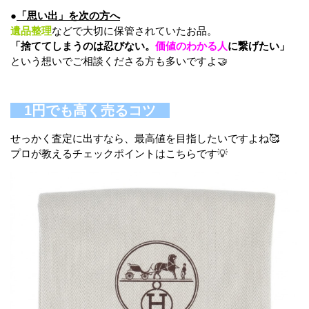
●
「思い出」を次の方へ
遺品整理
などで大切に保管されていたお品。
「捨ててしまうのは忍びない。
価値のわかる人
に繋げたい」
という想いでご相談くださる方も多いですよ🤝
1円でも高く売るコツ
せっかく査定に出すなら、最高値を目指したいですよね🥰
プロが教えるチェックポイントはこちらです💡