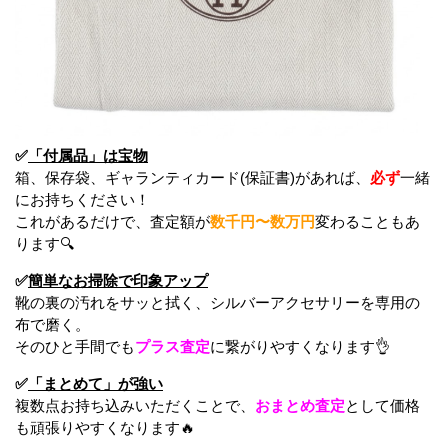
✅
「付属品」は宝物
箱、保存袋、ギャランティカード(保証書)があれば、
必ず
一緒
にお持ちください！
これがあるだけで、査定額が
数千円〜数万円
変わることもあ
ります🔍
✅
簡単なお掃除で印象アップ
靴の裏の汚れをサッと拭く、シルバーアクセサリーを専用の
布で磨く。
そのひと手間でも
プラス査定
に繋がりやすくなります👌
✅
「まとめて」が強い
複数点お持ち込みいただくことで、
おまとめ査定
として価格
も頑張りやすくなります🔥