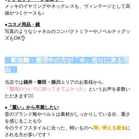
メッキのイヤリングやネックレスも、ヴィンテージとして高
値がつくケースも♪
●
コスメ用品・鏡
写真のようなシャネルのコンパクトミラーやノベルティグッ
ズもOK👌
断捨離・整理中の方が「今」売りに来る理
由
当店では
袋井・磐田・掛川
エリアのお客様から、
「整理のついでに持ってきてよかった」
というお声を多数い
ただきます🙇‍♀️
●
「重い」から卒業したい
昔のブランド靴やベルトは素材がしっかりしている分、重さ
を感じることも💦
今のライフスタイルに合った、軽いものへ
買い替える資金
に
される方が多いです！