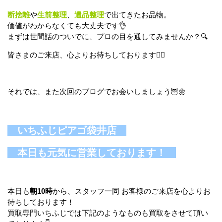
断捨離
や
生前整理
、
遺品整理
で出てきたお品物。
価値がわからなくても大丈夫です👌
まずは世間話のついでに、プロの目を通してみませんか？🔍
皆さまのご来店、心よりお待ちしております🙇‍♀️
それでは、また次回のブログでお会いしましょう🦉🌼
いちふじピアゴ袋井店
本日も元気に営業しております！
本日も
朝10時
から、スタッフ一同 お客様のご来店を心よりお
待ちしております！
買取専門いちふじでは下記のようなものも買取をさせて頂い