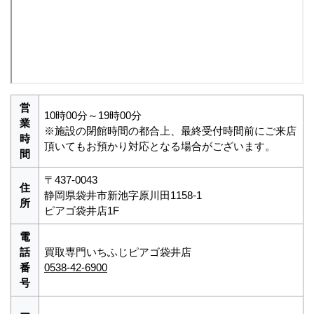
営
10時00分～19時00分
業
※施設の閉館時間の都合上、最終受付時間前にご来店
時
頂いてもお預かり対応となる場合がございます。
間
〒437-0043
住
静岡県袋井市新池字原川田1158-1
所
ピアゴ袋井店1F
電
話
買取専門いちふじピアゴ袋井店
番
0538-42-6900
号