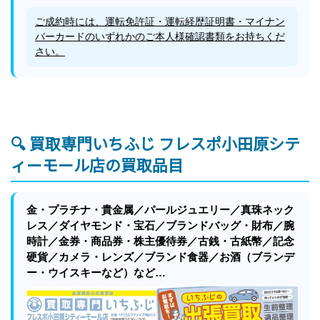
ご成約時には、運転免許証・運転経歴証明書・マイナン
バーカードのいずれかのご本人様確認書類をお持ちくだ
さい。
🔍 買取専門いちふじ フレスポ小田原シテ
ィーモール店の買取品目
金・プラチナ・貴金属／パールジュエリー／真珠ネック
レス／ダイヤモンド・宝石／ブランドバッグ・財布／腕
時計／金券・商品券・株主優待券／古銭・古紙幣／記念
硬貨／カメラ・レンズ／ブランド食器／お酒（ブランデ
ー・ウイスキーなど）など…