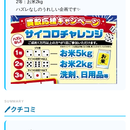
2等：お米2kg
ハズレなしのうれしい企画です✨
SUMMARY
🖊クチコミ