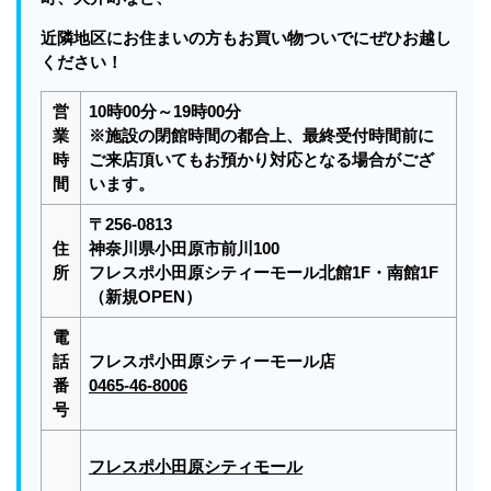
近隣地区にお住まいの方もお買い物ついでにぜひお越し
ください！
営
10時00分～19時00分
業
※施設の閉館時間の都合上、最終受付時間前に
時
ご来店頂いてもお預かり対応となる場合がござ
間
います。
〒256-0813
住
神奈川県小田原市前川100
所
フレスポ小田原シティーモール北館1F・南館1F
（新規OPEN）
電
話
フレスポ小田原シティーモール店
番
0465-46-8006
号
フレスポ小田原シティモール