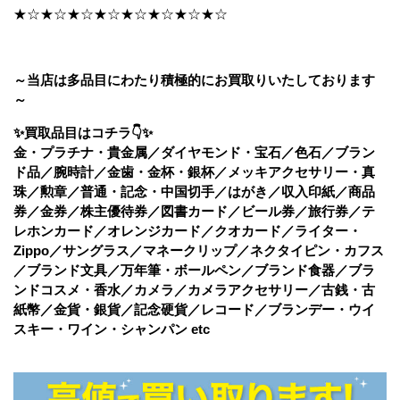
★☆★☆★☆★☆★☆★☆★☆★☆
～当店は多品目にわたり積極的にお買取りいたしております
～
✨買取品目はコチラ👇✨
金・プラチナ・貴金属／ダイヤモンド・宝石／色石／ブラン
ド品／腕時計／金歯・金杯・銀杯／メッキアクセサリー・真
珠／勲章／普通・記念・中国切手／はがき／収入印紙／商品
券／金券／株主優待券／図書カード／ビール券／旅行券／テ
レホンカード／オレンジカード／クオカード／ライター・
Zippo／サングラス／マネークリップ／ネクタイピン・カフス
／ブランド文具／万年筆・ボールペン／ブランド食器／ブラ
ンドコスメ・香水／カメラ／カメラアクセサリー／古銭・古
紙幣／金貨・銀貨／記念硬貨／レコード／ブランデー・ウイ
スキー・ワイン・シャンパン etc