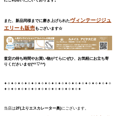
ヴィンテージジュ
また、新品同様までに磨き上げられた
エリーも販売
も
ございます☆
査定の待ち時間やお買い物がてらにぜひ、お気軽にお立ち寄
りくださいませ(*^▽^*)
✦✧✦✧✦✧✦✧✦✧✦✧✦✧✦✧✦✧✦✧✦✧✦✧✦✧✦✧✦✧✦✧
✦✧✦✧✦✧✦✧✦✧✦✧✦✧✦✧✦✧✦✧✦✧✦
当店は
2F(上りエスカレーター奥)
にございます。