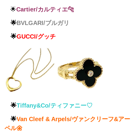
🌟
Cartier/カルティエ🐆
🌟
BVLGARI/ブルガリ
🌟
GUCCI/グッチ
🌟
Tiffany&Co/ティファニー♡
🌟
Van Cleef & Arpels/ヴァンクリーフ&アー
ペル🌼