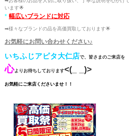
➡お客様のお品を大切に取り扱い、丁寧な説明を心がけて
います🌟
*
幅広いブランドに対応
➡様々なブランドの品を高価買取しております🌟
お気軽にお問い合わせください♪
いちふじアピタ大仁店
で、皆さまのご来店を
心
<(_ _)>
よりお待ちしております
お気軽にご来店くださいませ！！