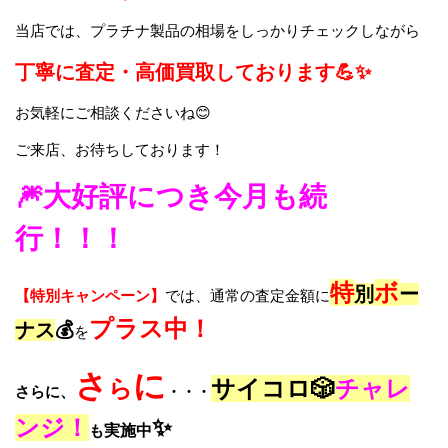
当店では、プラチナ製品の相場をしっかりチェックしながら
丁寧に査定・高価買取しております💪✨
お気軽にご相談くださいね😊
ご来店、お待ちしております！
🎆大好評につき今月も続
行！！！
特
ボ
別
ー
【特別キャンペーン】
では、通常の査定金額に
プラス中！
ナス
💰
を
さ
に
ら
サイコロ🎲
チャレ
さらに、
・・・
ンジ！
✨
も
実施中