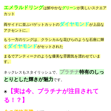
エメラルドリング
は鮮やかな
グリーン
が美しいスクエア
カット
ダイヤモンド
両サイドに並ぶバゲットカットの
が上品な
アクセントに。
もう一方のリングは、クラシカルな花びらのような石座に輝
ダイヤモンド
く
がセットされた
まるでアンティークのような優美な雰囲気を漂わせていま
す。
プラチナ
特有のしっ
ネックレスもスタイリッシュで、
とりとした輝きが魅力
です。
【実は今、プラチナが注目されて
🌟
る！？】