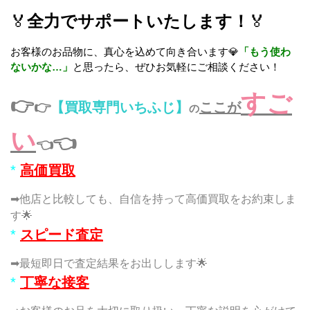
🏅
全力でサポートいたします！
🏅
お客様のお品物に、真心を込めて向き合います💎
「もう使わ
ないかな…」
と思ったら、ぜひお気軽にご相談ください！
すご
👉
👉
【買取専門いちふじ】
ここが
の
い
👈
👈
*
高価買取
➡他店と比較しても、自信を持って高価買取をお約束しま
す🌟
*
スピード査定
➡最短即日で査定結果をお出しします🌟
*
丁寧な接客