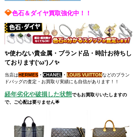
💎
色石＆ダイヤ買取強化中！！
✨使わない貴金属・ブランド品・時計お待ちし
ております(‘ω’)ノ✨
当店は
HERMES
・
CHANEL
・
LOUIS VUITTON
などのブラン
ドバッグの査定・お買取り実績にも自信があります！！
経年劣化や破損した状態
でもお買取りいたしますの
で、ご心配は要りません🌟