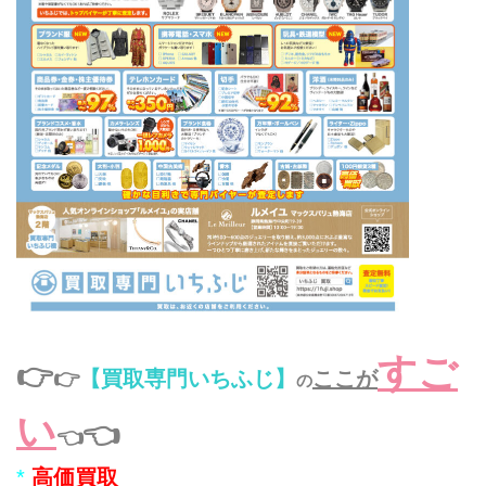
すご
👉
👉
【買取専門いちふじ】
ここが
の
い
👈
👈
*
高価買取