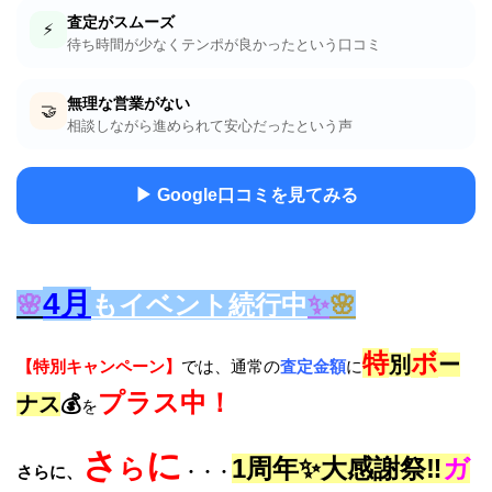
査定がスムーズ
⚡
待ち時間が少なくテンポが良かったという口コミ
無理な営業がない
🤝
相談しながら進められて安心だったという声
▶ Google口コミを見てみる
4
月
🌸
もイベント続行中
✨
🌸
特
ボ
別
ー
【特別キャンペーン】
では、通常の
査定金額
に
プラス中！
ナス
💰
を
さ
に
ら
1周年✨大感謝祭‼️
ガ
さらに、
・・・