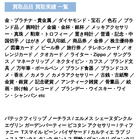
買取品目 買取実績 一覧
金・プラチナ・貴金属 ／ ダイヤモンド・宝石 ／ 色石 ／ ブラ
ンド品 ／ 腕時計 ／ 金歯・金杯・銀杯 ／ メッキアクセサリ
ー・真珠 ／ 勲章・トロフィー ／ 置き時計 ／ 普通・記念・中
国切手 ／ はがき ／ 収入印紙 ／ 商品券 ／ 金券 ／ 株主優待券
／ 図書カード ／ ビール券 ／ 旅行券 ／ テレホンカード ／ オ
レンジカード ／ クオカード ／ ライター・Zippo ／ サングラ
ス ／ マネークリップ ／ ネクタイピン・カフス ／ ブランド文
具 ／ 万年筆・ボールペン ／ ブランド食器 ／ ブランドコス
メ・香水 ／ カメラ ／ カメラアクセサリー ／ 古銭・古紙幣 ／
金貨・銀貨 ／ 記念硬貨 ／ アンティーク雑貨 ／ 骨董品 ／ 絵
画・掛け軸 ／ レコード ／ ブランデー・ウイスキー・ワイ
ン・シャンパン etc
パテックフィリップ ノーチラス / エルメス シェーヌダンクル
エヴリン ガーデンパーティー ピコタン アクセサリー / ティフ
ァニー Tスマイル ビーン バイザヤード / カルティエ ラブ ジ
ュストアンクル タンク サントス 指輪 / ヴァンクリ ヴァンクリ