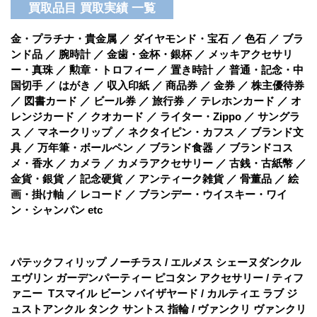
買取品目 買取実績 一覧
金・プラチナ・貴金属 ／ ダイヤモンド・宝石 ／ 色石 ／ ブラ
ンド品 ／ 腕時計 ／ 金歯・金杯・銀杯 ／ メッキアクセサリ
ー・真珠 ／ 勲章・トロフィー ／ 置き時計 ／ 普通・記念・中
国切手 ／ はがき ／ 収入印紙 ／ 商品券 ／ 金券 ／ 株主優待券
／ 図書カード ／ ビール券 ／ 旅行券 ／ テレホンカード ／ オ
レンジカード ／ クオカード ／ ライター・Zippo ／ サングラ
ス ／ マネークリップ ／ ネクタイピン・カフス ／ ブランド文
具 ／ 万年筆・ボールペン ／ ブランド食器 ／ ブランドコス
メ・香水 ／ カメラ ／ カメラアクセサリー ／ 古銭・古紙幣 ／
金貨・銀貨 ／ 記念硬貨 ／ アンティーク雑貨 ／ 骨董品 ／ 絵
画・掛け軸 ／ レコード ／ ブランデー・ウイスキー・ワイ
ン・シャンパン etc
パテックフィリップ ノーチラス / エルメス シェーヌダンクル
エヴリン ガーデンパーティー ピコタン アクセサリー / ティフ
ァニー Tスマイル ビーン バイザヤード / カルティエ ラブ ジ
ュストアンクル タンク サントス 指輪 / ヴァンクリ ヴァンクリ