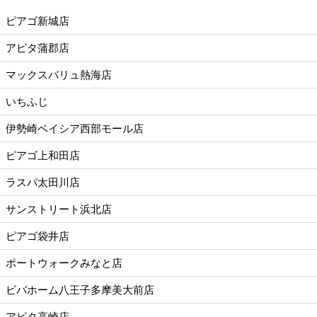
ピアゴ新城店
アピタ蒲郡店
マックスバリュ熱海店
いちふじ
伊勢崎ベイシア西部モール店
ピアゴ上和田店
ラスパ太田川店
サンストリート浜北店
ピアゴ袋井店
ポートウォークみなと店
ビバホーム八王子多摩美大前店
アピタ高崎店