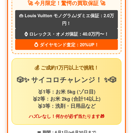
🚀 今月限定！驚愕の買取保証 🚀
👜 Louis Vuitton モノグラム/ダミエ保証：2.0万
円！
⌚ ロレックス・オメガ保証：40.0万円〜！
💍 ダイヤモンド査定：20%UP！
💰 ご成約1万円以上で挑戦！
🎲✨ サイコロチャレンジ！ ✨🎲
🥇1等：お米 5kg (ゾロ目)
🥈2等：お米 2kg (合計14以上)
🥉3等：洗剤・日用品など
ハズレなし！何かが必ず当たります🎁
📅 期間：6月1日〜6月30日まで