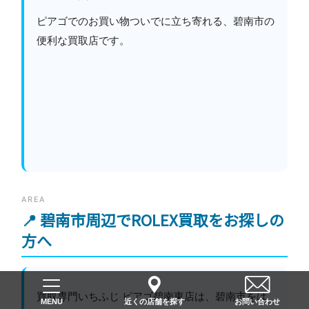
ピアゴでのお買い物ついでに立ち寄れる、碧南市の
便利な買取店です。
AREA
📍 碧南市周辺でROLEX買取をお探しの
方へ
買取専門いちふじ ピアゴ碧南東店は、碧南市をは
近くの店舗を探す
お問い合わせ
MENU