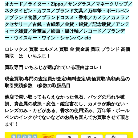
オカード／ライター・Zippo／サングラス／マネークリップ／
ネクタイピン・カフス／ブランド文具／万年筆・ボールペン
／ブランド食器／ブランドコスメ・香水／カメラ／カメラア
クセサリー／古銭・古紙幣／金貨・銀貨／記念硬貨／アンテ
ィーク雑貨／骨董品／絵画・掛け軸／レコード／ブランデ
ー・ウイスキー・ワイン・シャンパン etc
ロレックス 買取 エルメス 買取 金 貴金属 買取 ブランド 高価
買取 は いちふじ！
買取専門 いちふじが選ばれている理由はコレ！
現金買取/専門の査定員が査定/無料査定/
高価買取/高額商品の
取引実績多数 /多数の取扱品目
他店で買い取ってもらえなかった色石、バッグの汚れや破
損、貴金属の破損・変色・鑑定書なし、カメラが動かない・
レンズのみ・カビがある、香水の使用済み、万年筆・ボール
ペンのインクがでないなどのお品も喜んでお買取させて頂き
ます！