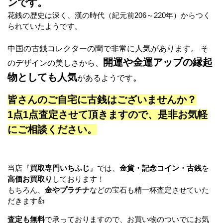
ンです。
花銭の歴史は深く、漢の時代（紀元前206～220年）からつく
られていたようです。
中国の古銭コレクターの間で非常に人気があります。 そ
開運や金運アップの縁起
のデザインの美しさから、
物としても人気
があるようです
。
皆さんのご自宅に古銭はございませんか？
1点1点査定させて頂きますので、是非お気軽
にご相談ください。
当店『
買取専門いちふじ
』では、
金貨・記念コイン・古銭
を
高価お買取り
しております！
もちろん、
金やプラチナ
などの宝石も精一杯査定させていた
だきます👍
査定も無料
で承っておりますので、お買い物のついでにお気