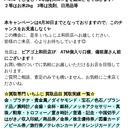
２等はお米2kg
3等は洗剤、日用品等
本キャンペーンは4月30日までとなっておりますので、このチ
ャンスをお見逃しなく✨
この機会に、是非 いちふじ上和田店へお越しください。
皆様のご来店、心よりお待ちしています😊
当店は、
ピア
ゴ上和田店1F ATM側入り口横、備前屋さん前
にございます！
お買い物のついでに気軽にお越しいただけるお店を目指して
おります。
ご質問ご相談、査定のみでも構いません。お気軽にご来店く
ださいね。
☆買取専門 いちふじ 買取品目 買取実績 一覧☆
金・プラチナ・貴金属／ダイヤモンド・宝石／色石／ブラン
ド品／腕時計／金歯・金杯・銀杯／メッキアクセサリー・真
珠／勲章・トロフィー／置き時計／普通・記念・中国切手／
はがき／収入印紙／商品券／金券／株主優待券／図書カード
／ビール券／旅行券／テレホンカード／オレンジカード／ク