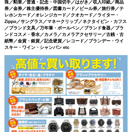
珠／勲章／普通・記念・中国切手／はがき／収入印紙／商品
券／金券／株主優待券／図書カード／ビール券／旅行券／テ
レホンカード／オレンジカード／クオカード／ライター・
Zippo／サングラス／マネークリップ／ネクタイピン・カフス
／ブランド文具／万年筆・ボールペン／ブランド食器／ブラ
ンドコスメ・香水／カメラ／カメラアクセサリー／古銭・古
紙幣／金貨・銀貨／記念硬貨／レコード／ブランデー・ウイ
スキー・ワイン・シャンパン etc