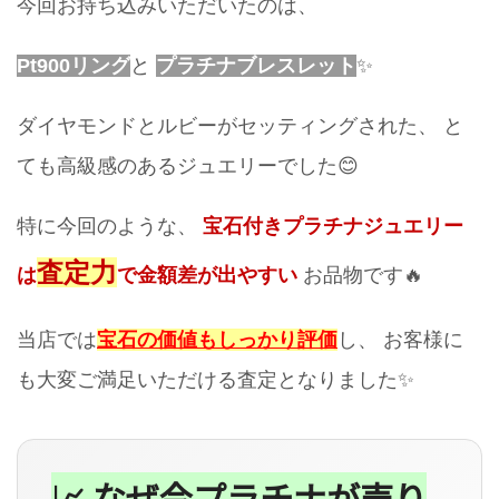
今回お持ち込みいただいたのは、
Pt900リング
と
プラチナブレスレット
✨
ダイヤモンドとルビーがセッティングされた、 と
ても高級感のあるジュエリーでした😊
特に今回のような、
宝石付きプラチナジュエリー
査定力
は
で金額差が出やすい
お品物です🔥
当店では
宝石の価値もしっかり評価
し、 お客様に
も大変ご満足いただける査定となりました✨
📈 なぜ今プラチナが売り