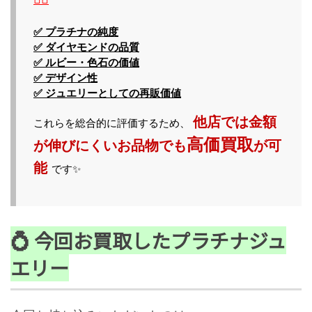
✅ プラチナの純度
✅ ダイヤモンドの品質
✅ ルビー・色石の価値
✅ デザイン性
✅ ジュエリーとしての再販価値
他店では金額
これらを総合的に評価するため、
高価買取
が伸びにくいお品物でも
が可
能
です✨
💍 今回お買取したプラチナジュ
エリー