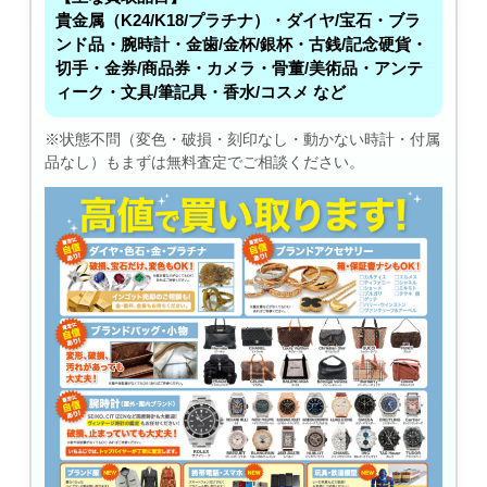
貴金属（K24/K18/プラチナ）・ダイヤ/宝石・ブラ
ンド品・腕時計・金歯/金杯/銀杯・古銭/記念硬貨・
切手・金券/商品券・カメラ・骨董/美術品・アンテ
ィーク・文具/筆記具・香水/コスメ など
※状態不問（変色・破損・刻印なし・動かない時計・付属
品なし）もまずは無料査定でご相談ください。