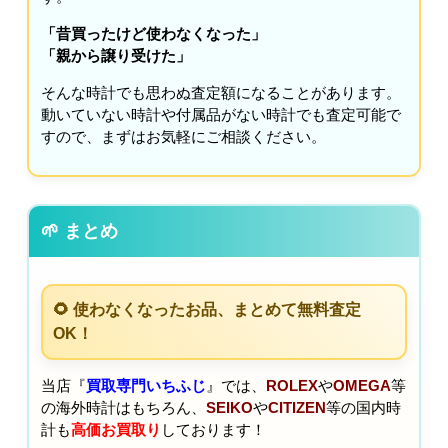
「昔買ったけど使わなくなった」
「親から譲り受けた」
そんな時計でも思わぬ査定額になることがあります。
動いていない時計や付属品がない時計でも査定可能で
すので、まずはお気軽にご相談ください。
🌱 まとめ
🌻 使わなくなったお品、まとめて無料査定
OK！
当店『
買取専門いちふじ
』では、
ROLEX
や
OMEGA
等
の海外時計はもちろん、
SEIKO
や
CITIZEN
等の国内時
計も
高価お買取り
しております！