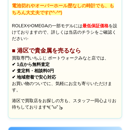
電池切れやオーバーホール歴なしの時計でも、も
ちろん大丈夫です(*^-^*)
ROLEXやOMEGAの一部モデルには
最低保証価格
を設
けておりますので、詳しくは当店のチラシをご確認く
ださい✨
■ 港区で貴金属を売るなら
買取専門いちふじ ポートウォークみなと店では、
✔ 1点から無料査定
✔ 査定料・相談料0円
✔ 地域密着で安心対応
お買い物のついでに、気軽にお立ち寄りいただけま
す。
港区で買取店をお探しの方も、スタッフ一同心よりお
待ちしております٩( ”ω” )و