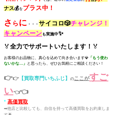
プラス中！
ナス
💰
を
さ
に
ら
サイコロ🎲
チャレンジ！
・・・
キャンペーン
✨
も
実施中
🏅
全力でサポートいたします！
🏅
お客様のお品物に、真心を込めて向き合います💎
「もう使わ
ないかな…」
と思ったら、ぜひお気軽にご相談ください！
すご
👉
👉
【買取専門いちふじ】
ここが
の
い
👈
👈
*
高価買取
➡他店と比較しても、自信を持って高価買取をお約束しま
す🌟