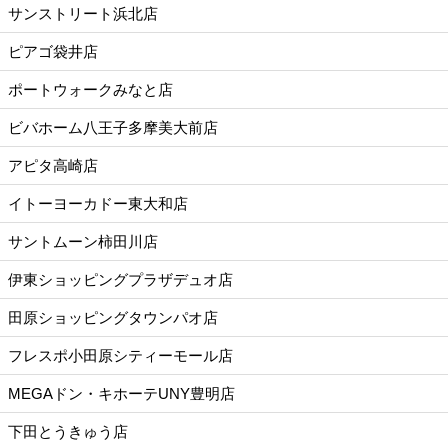
サンストリート浜北店
ピアゴ袋井店
ポートウォークみなと店
ビバホーム八王子多摩美大前店
アピタ高崎店
イトーヨーカドー東大和店
サントムーン柿田川店
伊東ショッピングプラザデュオ店
田原ショッピングタウンパオ店
フレスポ小田原シティーモール店
MEGAドン・キホーテUNY豊明店
下田とうきゅう店