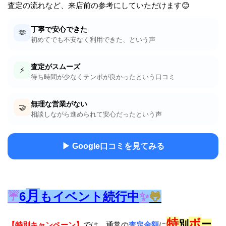
査定の流れなど、来店前の参考にしていただけます😊
丁寧で安心できた
🫶
初めてでも不安なく利用できた、という声
査定がスムーズ
⚡
待ち時間が少なくテンポが良かったという口コミ
無理な営業がない
🤝
相談しながら進められて安心だったという声
▶ Google口コミを見てみる
月
☔
6
もイベント続行中
✨
🐸
特
ボ
別
ー
【特別キャンペーン】
では、通常の
査定金額
に