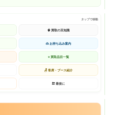
タップで移動
🧠 買取の豆知識
👜 お持ち込み案内
⭐ 買取品目一覧
🪑 客席・ブース紹介
🔚 最後に