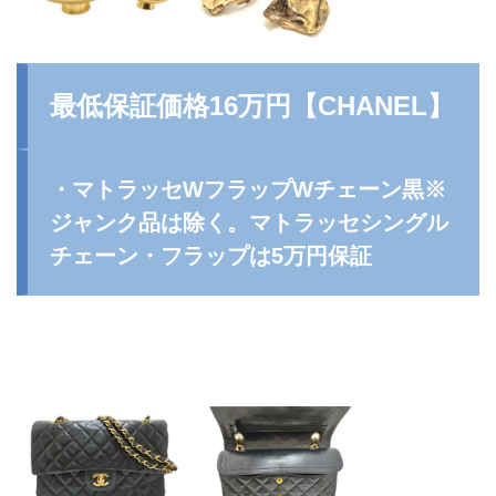
最低保証価格16万円【
CHANEL
】
・マトラッセWフラップWチェーン黒※
ジャンク品は除く。マトラッセシングル
チェーン・フラップは5万円保証