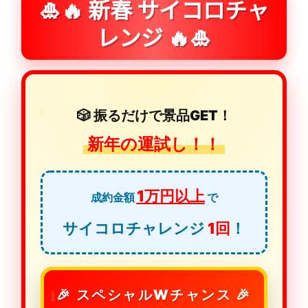
🎍🔥 新春 サイコロチャ
レンジ 🔥🎍
🎲 振るだけで景品GET！
新年の運試し！！
1万円以上
成約金額
で
サイコロチャレンジ
1回
！
🎉 スペシャルWチャンス 🎉