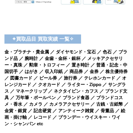
✦買取品目 買取実績 一覧✧
金・プラチナ・貴金属 ／ ダイヤモンド・宝石 ／ 色石 ／ ブラ
ンド品 ／ 腕時計 ／ 金歯・金杯・銀杯 ／ メッキアクセサリ
ー・真珠 ／ 勲章・トロフィー ／ 置き時計 ／ 普通・記念・中
国切手 ／ はがき ／ 収入印紙 ／ 商品券 ／ 金券 ／ 株主優待券
／ 図書カード ／ ビール券 ／ 旅行券 ／ テレホンカード ／ オ
レンジカード ／ クオカード ／ ライター・Zippo ／ サングラ
ス ／ マネークリップ ／ ネクタイピン・カフス ／ ブランド文
具 ／ 万年筆・ボールペン ／ ブランド食器 ／ ブランドコス
メ・香水 ／ カメラ ／ カメラアクセサリー ／ 古銭・古紙幣 ／
金貨・銀貨 ／ 記念硬貨 ／ アンティーク雑貨 ／ 骨董品 ／ 絵
画・掛け軸 ／ レコード ／ ブランデー・ウイスキー・ワイ
ン・シャンパン etc