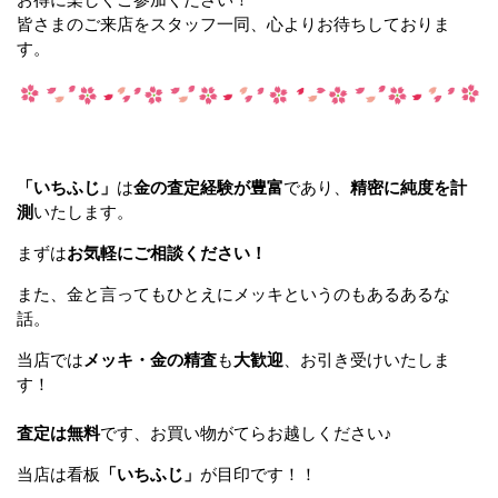
皆さまのご来店をスタッフ一同、心よりお待ちしておりま
す。
「いちふじ」
は
金の査定経験が豊富
であり、
精密に純度を計
測
いたします。
まずは
お気軽にご相談ください！
また、金と言ってもひとえにメッキというのもあるあるな
話。
当店では
メッキ・金の精査
も
大歓迎
、お引き受けいたしま
す！
査定は無料
です、お買い物がてらお越しください♪
当店は看板
「いちふじ」
が目印です！！