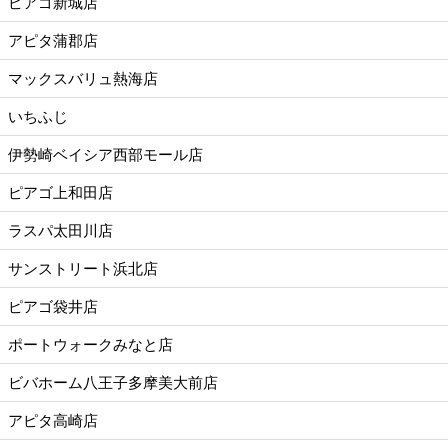
ピアゴ新城店
アピタ蒲郡店
マックスバリュ熱海店
いちふじ
伊勢崎ベイシア西部モール店
ピアゴ上和田店
ラスパ太田川店
サンストリート浜北店
ピアゴ袋井店
ポートウォークみなと店
ビバホーム八王子多摩美大前店
アピタ高崎店