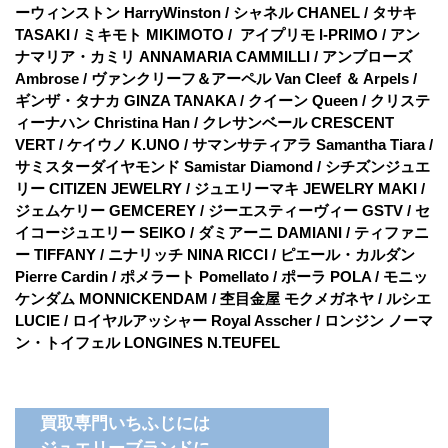
ーウィンストン HarryWinston / シャネル CHANEL / タサキ
TASAKI / ミキモト MIKIMOTO / アイプリモ I-PRIMO / アン
ナマリア・カミリ ANNAMARIA CAMMILLI / アンブローズ
Ambrose / ヴァンクリーフ＆アーペル Van Cleef ＆ Arpels /
ギンザ・タナカ GINZA TANAKA / クイーン Queen / クリステ
ィーナハン Christina Han / クレサンベール CRESCENT
VERT / ケイウノ K.UNO / サマンサティアラ Samantha Tiara /
サミスターダイヤモンド Samistar Diamond / シチズンジュエ
リー CITIZEN JEWELRY / ジュエリーマキ JEWELRY MAKI /
ジェムケリー GEMCEREY / ジーエスティーヴィー GSTV / セ
イコージュエリー SEIKO / ダミアーニ DAMIANI / ティファニ
ー TIFFANY / ニナリッチ NINA RICCI / ピエール・カルダン
Pierre Cardin / ポメラート Pomellato / ポーラ POLA / モニッ
ケンダム MONNICKENDAM / 杢目金屋 モクメガネヤ / ルシエ
LUCIE / ロイヤルアッシャー Royal Asscher / ロンジン ノーマ
ン・トイフェル LONGINES N.TEUFEL
買取専門いちふじには