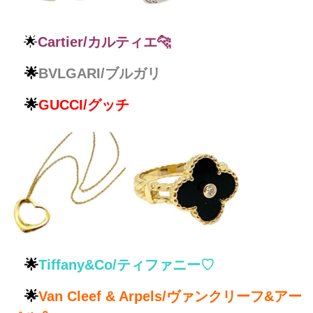
🌟
Cartier/カルティエ🐆
🌟
BVLGARI/ブルガリ
🌟
GUCCI/グッチ
🌟
Tiffany&Co/ティファニー♡
🌟
Van Cleef & Arpels/ヴァンクリーフ&アー