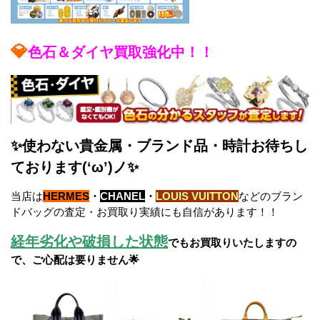
💎
色石＆ダイヤ買取強化中！！
✨使わない貴金属・ブランド品・時計お待ちし
ております(‘ω’)ノ✨
当店は
HERMES
・
CHANEL
・
LOUIS VUITTON
などのブラン
ドバッグの査定・お買取り実績にも自信があります！！
経年劣化や破損した状態
でもお買取りいたしますの
で、ご心配は要りません🌟