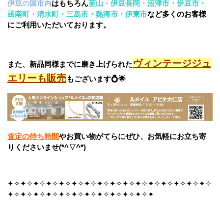
伊豆の国市内
はもちろん
韮山・伊豆長岡・沼津市・伊豆市・
函南町・清水町・三島市・熱海市・伊東市
など多くのお客様
にご利用いただいております。
ヴィンテージジュ
また、新品同様までに磨き上げられた
エリーも販売
も
ございます💍🌟
査定の待ち時間
やお買い物がてらにぜひ、お気軽にお立ち寄
りくださいませ(*^▽^*)
✦✧✦✧✦✧✦✧✦✧✦✧✦✧✦✧✦✧✦✧✦✧✦✧✦✧✦✧✦✧✦✧
✦✧✦✧✦✧✦✧✦✧✦✧✦✧✦✧✦✧✦✧✦✧✦