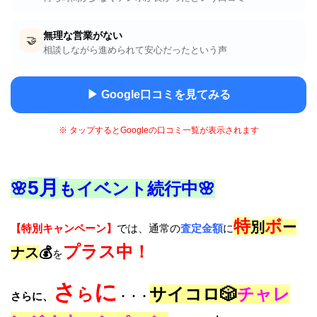
無理な営業がない
🤝
相談しながら進められて安心だったという声
▶ Google口コミを見てみる
※ タップするとGoogleの口コミ一覧が表示されます
5月
🌸
もイベント続行中🌸
特
ボ
別
ー
【特別キャンペーン】
では、通常の
査定金額
に
プラス中！
ナス
💰
を
さ
に
ら
サイコロ🎲
チャレ
さらに、
・・・