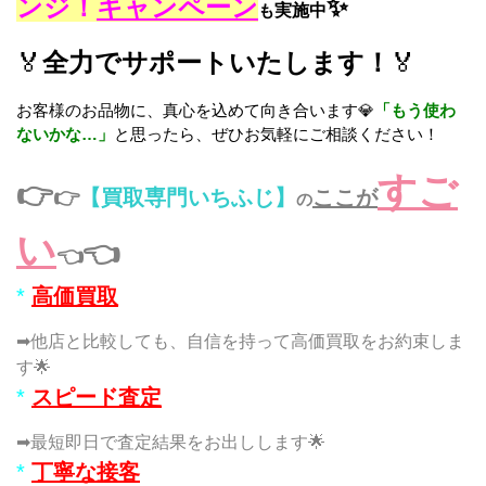
ンジ！
キャンペーン
✨
も
実施中
🏅
全力でサポートいたします！
🏅
お客様のお品物に、真心を込めて向き合います💎
「もう使わ
ないかな…」
と思ったら、ぜひお気軽にご相談ください！
すご
👉
👉
【買取専門いちふじ】
ここが
の
い
👈
👈
*
高価買取
➡他店と比較しても、自信を持って高価買取をお約束しま
す🌟
*
スピード査定
➡最短即日で査定結果をお出しします🌟
*
丁寧な接客