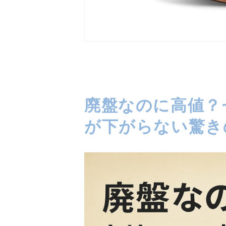
廃盤なのに高値？
が下がらない驚き