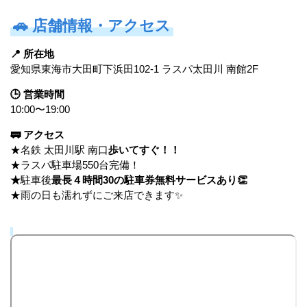
🚗
店舗情報・アクセス
📍 所在地
愛知県東海市大田町下浜田102-1 ラスパ太田川 南館2F
🕒 営業時間
10:00〜19:00
🚃 アクセス
★名鉄 太田川駅 南口
歩いてすぐ！！
★ラスパ駐車場550台完備！
★
駐車後
最長４時間30の駐車券無料サービスあり👏
★雨の日も濡れずにご来店できます✨