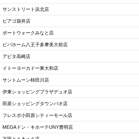
サンストリート浜北店
ピアゴ袋井店
ポートウォークみなと店
ビバホーム八王子多摩美大前店
アピタ高崎店
イトーヨーカドー東大和店
サントムーン柿田川店
伊東ショッピングプラザデュオ店
田原ショッピングタウンパオ店
フレスポ小田原シティーモール店
MEGAドン・キホーテUNY豊明店
下田とうきゅう店