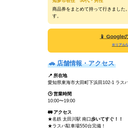
知多市在住 50代・男性
商品券をまとめて持って行きました
す。
📱 Goo
※リアル
🚗
店舗情報・アクセス
📍 所在地
愛知県東海市大田町下浜田102-1 ラスパ
🕒 営業時間
10:00〜19:00
🚃 アクセス
★名鉄 太田川駅 南口
歩いてすぐ！！
★ラスパ駐車場550台完備！