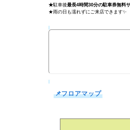
★
駐車後
最長4時間30分の駐車券無料サ
★雨の日も濡れずにご来店できます✨
📌
フロアマップ