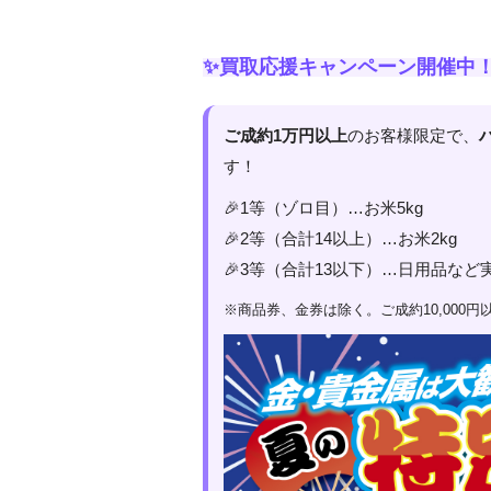
✨買取応援キャンペーン開催中
ご成約1万円以上
のお客様限定で、
す！
🎉1等（ゾロ目）…お米5kg
🎉2等（合計14以上）…お米2kg
🎉3等（合計13以下）…日用品など
※商品券、金券は除く。ご成約10,000