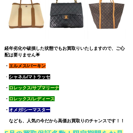
経年劣化や破損した状態でもお買取りいたしますので、ご心
配は要りません🌟
・
エルメス/バーキン
・
シャネル/マトラッセ
・
ロレックス/サブマリーナ
・
ロレックス/レディース
・
オメガ/シーマスター
なども、人気の今だから高価お買取りのチャンスです！！