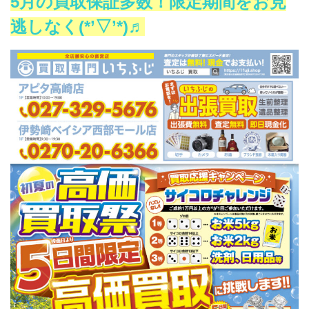
5
月の買取保証多数！限定期間をお見
逃しなく(*’▽’*)♬