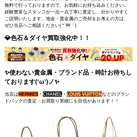
無料で行っておりますので、お気軽にお持ち込みください。
経験豊富なスタッフが一点一点丁寧に査定し、分かりやすく
ご説明いたします。地金・貴金属のご売却をお考えの方は、
ぜひ当店へご相談ください( *´艸｀)
💎色石＆ダイヤ買取強化中！！
✨使わない貴金属・ブランド品・時計お待ちし
ております(‘ω’)ノ✨
当店は
HERMES
・
CHANEL
・
LOUIS VUITTON
などのブラン
ドバッグの査定・お買取り実績にも自信があります！！