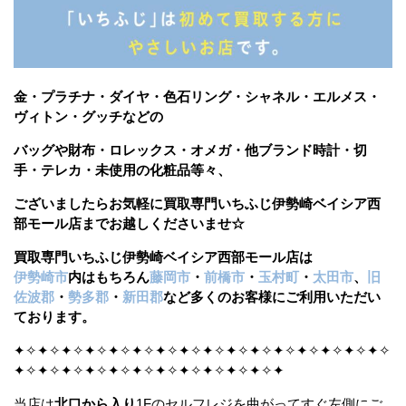
金・プラチナ・ダイヤ・色石リング・シャネル・エルメス・
ヴィトン・グッチなどの
バッグや財布・ロレックス・オメガ・他ブランド時計・切
手・テレカ・未使用の化粧品等々、
ございましたら
お気軽に買取専門いちふじ伊勢崎ベイシア西
部モール店までお越しくださいませ☆
買取専門いちふじ伊勢崎ベイシア西部モール店は
伊勢崎市
内はもちろん
藤岡市
・
前橋市
・
玉村町
・
太田市
、
旧
佐波郡
・
勢多郡
・
新田郡
など多くのお客様にご利用いただい
ております。
✦✧✦✧✦✧✦✧✦✧✦✧✦✧✦✧✦✧✦✧✦✧✦✧✦✧✦✧✦✧✦✧
✦✧✦✧✦✧✦✧✦✧✦✧✦✧✦✧✦✧✦✧✦✧✦
当店は
北口から入り
1Fのセルフレジを曲がってすぐ左側にご