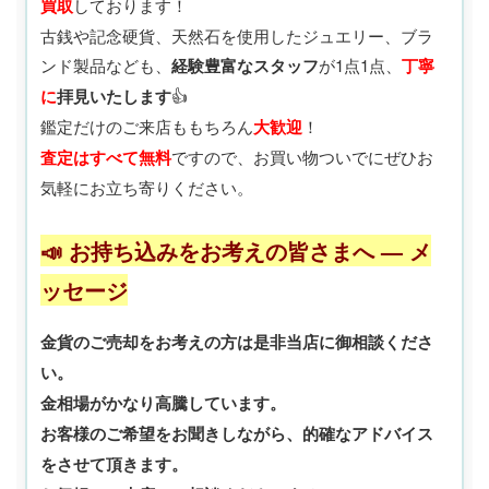
買取
しております！
古銭や記念硬貨、天然石を使用したジュエリー、ブラ
ンド製品なども、
経験豊富なスタッフ
が1点1点、
丁寧
に
拝見いたします
👍
鑑定だけのご来店ももちろん
大歓迎
！
査定はすべて無料
ですので、お買い物ついでにぜひお
気軽にお立ち寄りください。
📣 お持ち込みをお考えの皆さまへ — メ
ッセージ
金貨のご売却をお考えの方は是非当店に御相談くださ
い。
金相場がかなり高騰しています。
お客様のご希望をお聞きしながら、的確なアドバイス
をさせて頂きます。