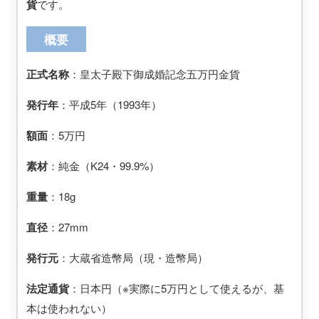
貨
です。
概要
正式名称
：皇太子殿下御成婚記念五万円金貨
発行年
：平成5年（1993年）
額面
：5万円
素材
：純金（K24・99.9%）
重量
：18g
直径
：27mm
発行元
：大蔵省造幣局（現・造幣局）
法定通貨
：日本円（※実際に5万円として使えるが、基
本は使われない）