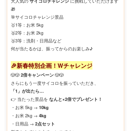
大人気の
サイコロチャレンジ
に挑戦していただけます
🎁
🎯サイコロチャレンジ景品
🥇1等：お米 5kg
🥈2等：お米 2kg
🥉3等：洗剤・日用品など
何が当たるかは、振ってからのお楽しみ♪
🎉新春特別企画！Wチャレンジ
🎲🎲
2倍キャンペーン
🎲🎲
さらにもう一度サイコロを振っていただき、
「1」が出たら…
👉 当たった景品を
なんと×2倍でプレゼント！
・お米 5kg →
10kg
・お米 2kg →
4kg
・日用品 →
2点セット