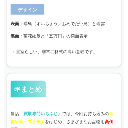
デザイン
表面
：瑞鳥（ずいちょう／おめでたい鳥）と瑞雲
裏面
：菊花紋章と「五万円」の額面表示
→ 皇室らしい、非常に格式の高い意匠です。
🌱まとめ
当店『
買取専門いちふじ
』では、今回お持ち込みの
金
貨や金・プラチナ
をはじめ、さまざまなお品物を
高価