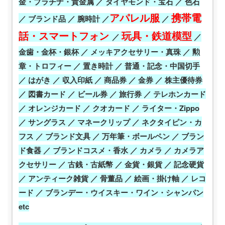
金・プラチナ・貴金属 ／ ダイヤモンド・宝石 ／ 色石
アパレル服
携帯電
／ ブランド品 ／ 腕時計 ／
／
話・スマートフォン
玩具・鉄道模型
／
／
金歯・金杯・銀杯 ／ メッキアクセサリー・真珠 ／ 勲
章・トロフィー ／ 置き時計 ／ 普通・記念・中国切手
／ はがき ／ 収入印紙 ／ 商品券 ／ 金券 ／ 株主優待券
／ 図書カード ／ ビール券 ／ 旅行券 ／ テレホンカード
／ オレンジカード ／ クオカード ／ ライター・Zippo
／ サングラス ／ マネークリップ ／ ネクタイピン・カ
フス ／ ブランド文具 ／ 万年筆・ボールペン ／ ブラン
ド食器 ／ ブランドコスメ・香水 ／ カメラ ／ カメラア
クセサリー ／ 古銭・古紙幣 ／ 金貨・銀貨 ／ 記念硬貨
／ アンティーク雑貨 ／ 骨董品 ／ 絵画・掛け軸 ／ レコ
ード ／ ブランデー・ウイスキー・ワイン・シャンパン
etc