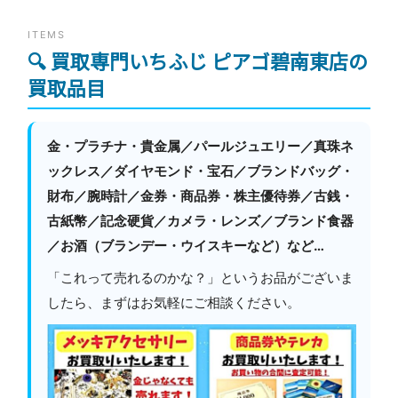
ITEMS
🔍 買取専門いちふじ ピアゴ碧南東店の
買取品目
金・プラチナ・貴金属／パールジュエリー／真珠ネ
ックレス／ダイヤモンド・宝石／ブランドバッグ・
財布／腕時計／金券・商品券・株主優待券／古銭・
古紙幣／記念硬貨／カメラ・レンズ／ブランド食器
／お酒（ブランデー・ウイスキーなど）など…
「これって売れるのかな？」というお品がございま
したら、まずはお気軽にご相談ください。