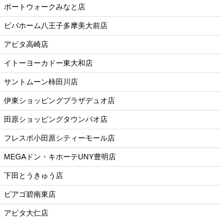
ポートウォークみなと店
ビバホーム八王子多摩美大前店
アピタ高崎店
イトーヨーカドー東大和店
サントムーン柿田川店
伊東ショッピングプラザデュオ店
田原ショッピングタウンパオ店
フレスポ小田原シティーモール店
MEGAドン・キホーテUNY豊明店
下田とうきゅう店
ピアゴ碧南東店
アピタ大仁店