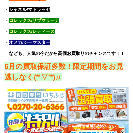
・
シャネル/マトラッセ
・
ロレックス/サブマリーナ
・
ロレックス/レディース
・
オメガ/シーマスター
なども、人気の今だから高価お買取りのチャンスです！！
6
月の買取保証多数！限定期間をお見
逃しなく(*’▽’*)♬