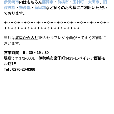
伊勢崎市
内はもちろん
藤岡市
・
前橋市
・
玉村町
・
太田市
、
旧
佐波郡
・
勢多郡
・
新田郡
など多くのお客様にご利用いただい
ております。
✦✧✦✧✦✧✦✧✦✧✦✧✦✧✦✧✦✧✦✧✦✧✦✧✦✧✦✧✦✧✦✧
✦✧✦✧✦✧✦✧✦✧✦✧✦✧✦✧✦✧✦✧✦✧✦
当店は
北口から入り
1Fのセルフレジを曲がってすぐ左側にご
ざいます。
営業時間：9：30～19：30
場所：〒372-0801 伊勢崎市宮子町3423-15ベイシア西部モー
ル店1F
Tel : 0270-20-6366