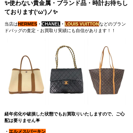
✨使わない貴金属・ブランド品・時計お待ちし
ております(‘ω’)ノ✨
当店は
HERMES
・
CHANEL
・
LOUIS VUITTON
などのブラン
ドバッグの査定・お買取り実績にも自信があります！！
経年劣化や破損した状態でもお買取りいたしますので、ご心
配は要りません🌟
・
エルメス/バーキン