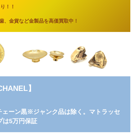
あり
！！
歯、金貨など金製品を高価買取中！
CHANEL
】
チェーン黒※ジャンク品は除く。マトラッセ
プは5万円保証