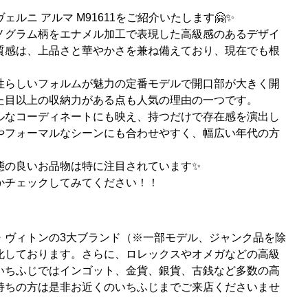
グ、ヴェルニ アルマ M91611をご紹介いたします🤗✨
ノグラム柄をエナメル加工で表現した高級感のあるデザイ
質感は、上品さと華やかさを兼ね備えており、現在でも根
性らしいフォルムが魅力の定番モデルで開口部が大きく開
た目以上の収納力がある点も人気の理由の一つです。
ルなコーディネートにも映え、持つだけで存在感を演出し
やフォーマルなシーンにも合わせやすく、幅広い年代の方
態の良いお品物は特に注目されています✨
かチェックしてみてください！！
・ヴィトンの3大ブランド（※一部モデル、ジャンク品を除
化しております。さらに、ロレックスやオメガなどの高級
いちふじではインゴット、金貨、銀貨、古銭など多数の高
持ちの方は是非お近くのいちふじまでご来店くださいませ