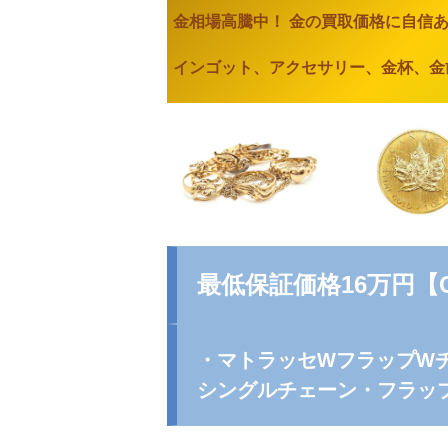
金相場高騰中！ 金の買取価格に自信
インゴット、アクセサリー、金杯、金
最低保証価格16万円【
・マトラッセWフラップW
シングルチェーン・フラッ