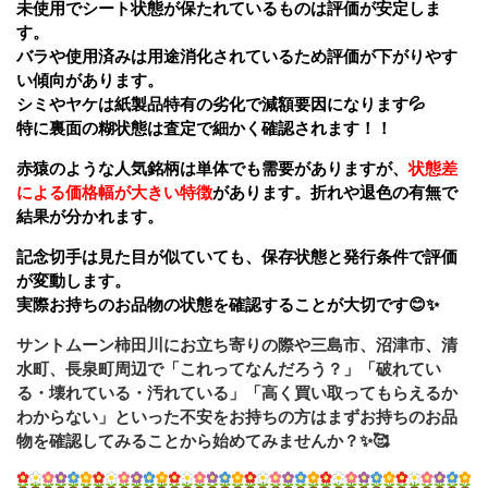
未使用でシート状態が保たれているものは評価が安定しま
す。
バラや使用済みは用途消化されているため評価が下がりやす
い傾向があります。
シミやヤケは紙製品特有の劣化で減額要因になります💦
特に裏面の糊状態は査定で細かく確認されます！！
赤猿のような人気銘柄は単体でも需要がありますが、
状態差
による価格幅が大きい特徴
があります。折れや退色の有無で
結果が分かれます。
記念切手は見た目が似ていても、保存状態と発行条件で評価
が変動します。
実際お持ちのお品物の状態を確認することが大切です😊✨
サントムーン柿田川にお立ち寄りの際や三島市、沼津市、清
水町、長泉町周辺で「これってなんだろう？」「破れてい
る・壊れている・汚れている」「高く買い取ってもらえるか
わからない」といった不安をお持ちの方はまずお持ちのお品
物を確認してみることから始めてみませんか？✨🥰