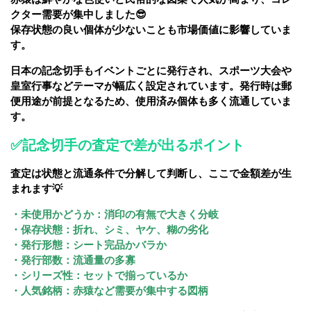
クター需要が集中しました😎
保存状態の良い個体が少ないことも市場価値に影響していま
す。
日本の記念切手もイベントごとに発行され、スポーツ大会や
皇室行事などテーマが幅広く設定されています。発行時は郵
便用途が前提となるため、使用済み個体も多く流通していま
す。
✅記念切手の査定で差が出るポイント
査定は状態と流通条件で分解して判断し、ここで金額差が生
まれます💡
・未使用かどうか：消印の有無で大きく分岐
・保存状態：折れ、シミ、ヤケ、糊の劣化
・発行形態：シート完品かバラか
・発行部数：流通量の多寡
・シリーズ性：セットで揃っているか
・人気銘柄：赤猿など需要が集中する図柄