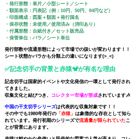
・発行形態：単片／小型シート／シート
・額面表示：円表記（例：10円、50円、84円など）
・印面構成：図案＋額面＋発行国名
・保存状態：未使用／使用済み（消印あり）
・付属形態：台紙付き／セット販売品
・保管単位：バラ／シート単位
発行部数や流通形態によって市場での扱いが変わります！！
シート状態かバラかも分類上の違いになります(>_<)
✅記念切手の背景と赤猿🐒が有名な理由
記念切手は国家的イベントや文化発信の一環として発行され
てきました。
収集文化と結びつき、
コレクター市場が形成
されています🎶
中国の干支切手シリーズ
は代表的な収集対象です！！
その中でも1980年発行の
「赤猿」
は象徴的な存在として知ら
れています。発行初期のシリーズで
流通量が限られていた
こ
とが背景にあります。
赤猿は鮮やかな色使いと民俗的な図案で人気が高まり、コレ