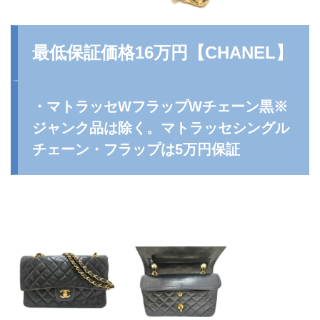
最低保証価格16万円【
CHANEL
】
・マトラッセWフラップWチェーン黒※
ジャンク品は除く。マトラッセシングル
チェーン・フラップは5万円保証