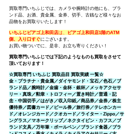
買取専門いちふじでは、カメラや腕時計の他にも、ブラ
ンド品、お酒、貴金属、金券、切手、古銭など様々なお
品物をお買取りいたします！
いちふじピアゴ上和田店
は、
ピアゴ上和田店1階のATM
側、入り口すぐ
にございます。
お買い物ついでに、是非、お立ち寄りください！
買取専門いちふじでは下記のようなものも買取をさせて
頂いております！
☆買取専門 いちふじ 買取品目 買取実績 一覧☆
金・プラチナ・貴金属／ダイヤモンド・宝石／色石／ブ
ランド品／腕時計／金歯・金杯・銀杯／メッキアクセサ
リー・真珠／勲章・トロフィー／置き時計／普通・記
念・中国切手／はがき／収入印紙／商品券／金券／株主
優待券／図書カード／ビール券／旅行券／テレホンカー
ド／オレンジカード／クオカード／ライター・Zippo／サ
ングラス／マネークリップ／ネクタイピン・カフス／ブ
ランド文具／万年筆・ボールペン／ブランド食器／ブラ
ンドコスメ・香水／カメラ／カメラアクセサリー／古