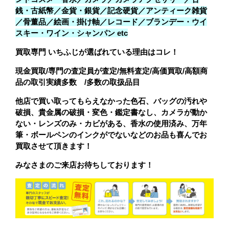
銭・古紙幣／金貨・銀貨／記念硬貨／アンティーク雑貨
／骨董品／絵画・掛け軸／レコード／ブランデー・ウイ
スキー・ワイン・シャンパン etc
買取専門 いちふじが選ばれている理由はコレ！
現金買取/専門の査定員が査定/無料査定/
高価買取/高額商
品の取引実績多数 /多数の取扱品目
他店で買い取ってもらえなかった色石、バッグの汚れや
破損、貴金属の破損・変色・鑑定書なし、カメラが動か
ない・レンズのみ・カビがある、香水の使用済み、万年
筆・ボールペンのインクがでないなどのお品も喜んでお
買取させて頂きます！
みなさまのご来店お待ちしております！