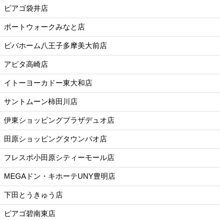
ピアゴ袋井店
ポートウォークみなと店
ビバホーム八王子多摩美大前店
アピタ高崎店
イトーヨーカドー東大和店
サントムーン柿田川店
伊東ショッピングプラザデュオ店
田原ショッピングタウンパオ店
フレスポ小田原シティーモール店
MEGAドン・キホーテUNY豊明店
下田とうきゅう店
ピアゴ碧南東店