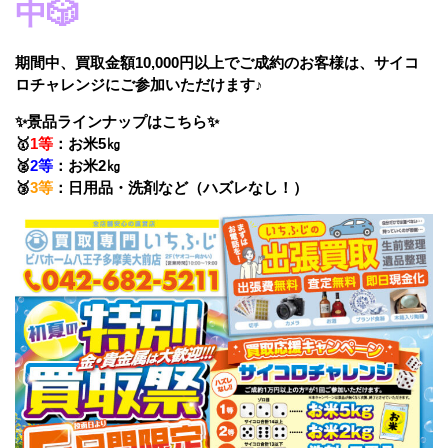
中
🎲
期間中、買取金額10,000円以上でご成約のお客様は、サイコ
ロチャレンジにご参加いただけます♪
✨景品ラインナップはこちら
✨
🥇
1等
：お米5㎏
🥈
2等
：お米2㎏
🥉
3等
：日用品・洗剤など（ハズレなし！）