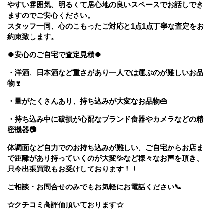
やすい雰囲気、明るくて居心地の良いスペースでお話しでき
ますのでご安心ください。
スタッフ一同、心のこもったご対応と1点1点丁寧な査定をお
約束致します。
🍀安心のご自宅で査定見積
🍀
・洋酒、日本酒など重さがあり一人では運ぶのが難しいお品
物
🍷
・量がたくさんあり、持ち込みが大変なお品物
👜
・持ち込み中に破損が心配なブランド食器やカメラなどの精
密機器
📷
体調面など自力でのお持ち込みが難しい、ご自宅からお店ま
で距離があり持っていくのが大変
💦など様々なお声を頂き、
只今出張買取もお受けしております！！
ご相談・お問合せのみでもお気軽にお電話ください
📞
☆クチコミ高評価頂いております☆