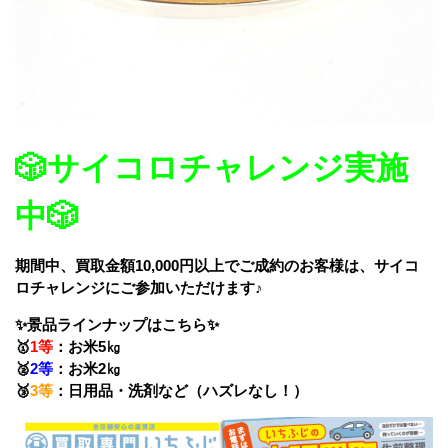
🎲サイコロチャレンジ実施
中
🎲
期間中、買取金額10,000円以上でご成約のお客様は、サイコ
ロチャレンジにご参加いただけます♪
✨景品ラインナップはこちら
✨
🥇
1等
：お米5㎏
🥈
2等
：お米2㎏
🥉
3等
：日用品・洗剤など（ハズレなし！）