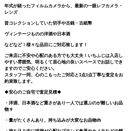
年式が経ったフィルムカメラから、最新の一眼レフカメラ・
レンズ
昔コレクションしていた切手や古銭・古紙幣
ヴィンテージものの洋酒や日本酒
などなど！様々な品目にご対応致します！
ご来店に不安や心配のある方でも大丈夫！いちふじは入店し
やすい雰囲気、明るくて居心地の良いスペースでお話しでき
ますのでご安心ください。
スタッフ一同、心のこもったご対応と1点1点丁寧な査定をお
約束致します。
🍀安心のご自宅で査定見積
🍀
・洋酒、日本酒など重さがあり一人では運ぶのが難しいお品
物
🍷
・量がたくさんあり、持ち込みが大変なお品物
👜
・持ち込み中に破損が心配なブランド食器やカメラなどの精