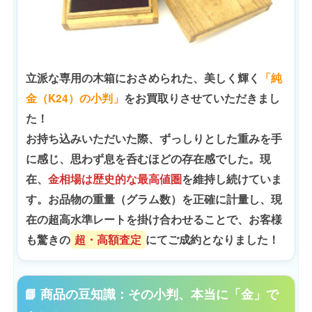
立派な専用の木箱におさめられた、美しく輝く
「純
金（K24）の小判」
をお買取りさせていただきまし
た！
お持ち込みいただいた際、ずっしりとした重みを手
に感じ、思わず息を呑むほどの存在感でした。現
在、
金相場は歴史的な最高値圏
を維持し続けていま
す。お品物の重量（グラム数）を正確に計量し、現
在の超高水準レートを掛け合わせることで、お客様
も驚きの
超・高額査定
にてご成約となりました！
📘 商品の豆知識：その小判、本当に「金」で