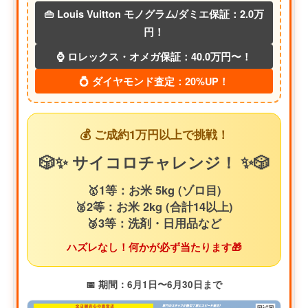
👜 Louis Vuitton モノグラム/ダミエ保証：2.0万
円！
⌚ ロレックス・オメガ保証：40.0万円〜！
💍 ダイヤモンド査定：20%UP！
💰 ご成約1万円以上で挑戦！
🎲✨ サイコロチャレンジ！ ✨🎲
🥇1等：お米 5kg (ゾロ目)
🥈2等：お米 2kg (合計14以上)
🥉3等：洗剤・日用品など
ハズレなし！何かが必ず当たります🎁
📅 期間：6月1日〜6月30日まで