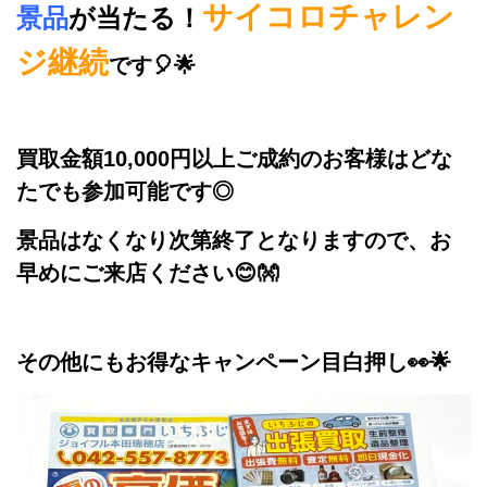
サイコロ
チャレン
景品
が当たる！
ジ継続
です🎈🌟
買取金額10,000円以上ご成約のお客様はどな
たでも参加可能です◎
景品はなくなり次第終了となりますので、お
早めにご来店ください😊👐
その他にもお得なキャンペーン目白押し👀🌟