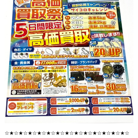
☆★☆★☆★☆★☆★☆★☆★☆★☆★☆★☆★☆★☆★☆