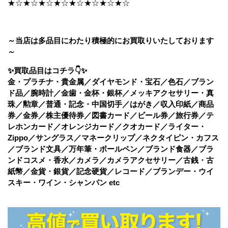
★☆★☆★☆★☆★☆★☆★☆★☆
～当店は多品目にわたり積極的にお買取りいたしております
～
✨買取品目はコチラ👇✨
金・プラチナ・貴金属／ダイヤモンド・宝石／色石／ブラン
ド品／腕時計／金歯・金杯・銀杯／メッキアクセサリー・真
珠／勲章／普通・記念・中国切手／はがき／収入印紙／商品
券／金券／株主優待券／図書カード／ビール券／旅行券／テ
レホンカード／オレンジカード／クオカード／ライター・
Zippo／サングラス／マネークリップ／ネクタイピン・カフス
／ブランド文具／万年筆・ボールペン／ブランド食器／ブラ
ンドコスメ・香水／カメラ／カメラアクセサリー／古銭・古
紙幣／金貨・銀貨／記念硬貨／レコード／ブランデー・ウイ
スキー・ワイン・シャンパン etc