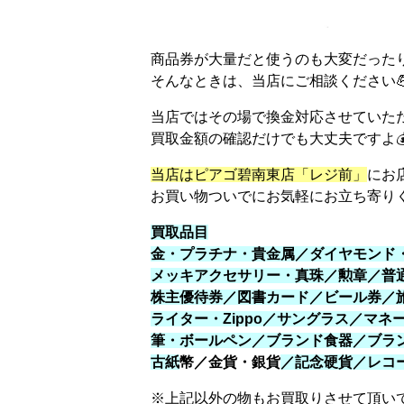
商品券が大量だと使うのも大変だった
そんなときは、当店にご相談ください
当店ではその場で換金対応させていただ
買取金額の確認だけでも大丈夫ですよ
当店はピアゴ碧南東店「レジ前」
にお
お買い物ついでにお気軽にお立ち寄りくださ
買取品目
金・プラチナ・貴金属／ダイヤモンド
メッキアクセサリー・真珠／勲章／普
株主優待券／図書カード／ビール券／
ライター・Zippo／サングラス／マ
筆・ボールペン／ブランド食器／ブラ
古紙
幣／金貨・銀貨
／記念硬貨／レコー
※上記以外の物もお買取りさせて頂い