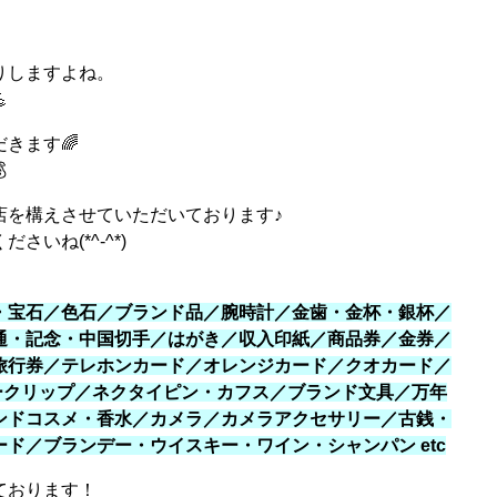
りしますよね。

きます🌈

店を構えさせていただいております♪
いね(*^-^*)
・宝石／色石／ブランド品／腕時計／金歯・金杯・銀杯／
通・記念・中国切手／はがき／収入印紙／商品券／金券／
旅行券／テレホンカード／オレンジカード／クオカード／
ネークリップ／ネクタイピン・カフス／ブランド文具／万年
ンドコスメ・香水／カメラ／カメラアクセサリー／古銭・
ド／ブランデー・ウイスキー・ワイン・シャンパン etc
ております！