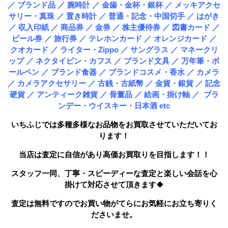
／ ブランド品 ／ 腕時計 ／ 金歯・金杯・銀杯 ／ メッキアクセ
サリー・真珠 ／ 置き時計 ／ 普通・記念・中国切手 ／ はがき
／ 収入印紙 ／ 商品券 ／ 金券 ／ 株主優待券 ／ 図書カード ／
ビール券 ／ 旅行券 ／ テレホンカード ／ オレンジカード ／
クオカード ／ ライター・Zippo ／ サングラス ／ マネークリ
ップ ／ ネクタイピン・カフス ／ ブランド文具 ／ 万年筆・ボ
ールペン ／ ブランド食器 ／ ブランドコスメ・香水 ／ カメラ
／ カメラアクセサリー ／ 古銭・古紙幣 ／ 金貨・銀貨 ／ 記念
硬貨 ／ アンティーク雑貨 ／ 骨董品 ／ 絵画・掛け軸 ／ ブラ
ンデー・ウイスキー・日本酒 etc
いちふじでは多種多様なお品物をお買取させていただいてお
ります！
当店は査定に自信があり高価お買取りを目指します！！
スタッフ一同、丁寧・スピーディーな査定と楽しい会話を心
掛けて対応させて頂きます🍀
査定は無料ですのでお買い物がてらにお気軽にお立ち寄りく
ださいませ。