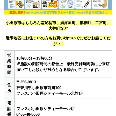
小田原市はもちろん南足柄市、湯河原町、箱根町、二宮町、
大井町など
近隣地区にお住まいの方もお買い物ついでにぜひお越しくだ
さい！
営
10時00分～19時00分
業
※施設の閉館時間の都合上、最終受付時間前にご来店
時
頂いてもお預かり対応となる場合がございます。
間
〒256-0813
住
神奈川県小田原市前川100
所
フレスポ小田原シティーモール北館1F
電
話
フレスポ小田原シティーモール店
番
0465-46-8006