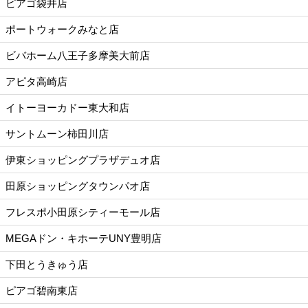
ピアゴ袋井店
ポートウォークみなと店
ビバホーム八王子多摩美大前店
アピタ高崎店
イトーヨーカドー東大和店
サントムーン柿田川店
伊東ショッピングプラザデュオ店
田原ショッピングタウンパオ店
フレスポ小田原シティーモール店
MEGAドン・キホーテUNY豊明店
下田とうきゅう店
ピアゴ碧南東店