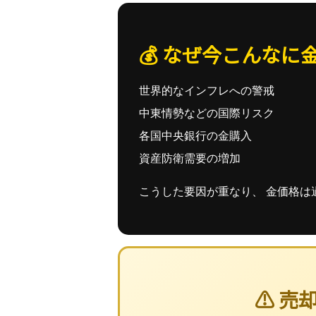
💰 なぜ今こんなに
世界的なインフレへの警戒
中東情勢などの国際リスク
各国中央銀行の金購入
資産防衛需要の増加
こうした要因が重なり、 金価格は
⚠ 売