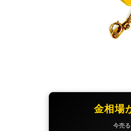
金相場
今売る