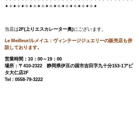
✦✧✦✧✦✧✦✧✦✧✦✧✦✧✦✧✦✧✦✧✦✧✦
当店は
2F(上りエスカレーター奥)
にございます。
Le Meilleur/ルメイユ：ヴィンテージジュエリーの販売店も併
設しております。
営業時間：10：00～19：00
場所：〒410-2322 静岡県伊豆の国市吉田字九十分153-1アピ
タ大仁店2F
Tel : 0558-79-3222