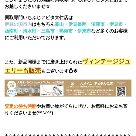
お越しくださいませ☆
買取専門いちふじアピタ大仁店は
伊豆の国市内
はもちろん
韮山・伊豆長岡・沼津市・伊豆市・
函南町・清水町・三島市・熱海市・伊東市
など多くのお客様
にご利用いただいております。
ヴィンテージジュ
また、新品同様までに磨き上げられた
エリーも販売
も
ございます💍🌟
査定の待ち時間
やお買い物がてらにぜひ、お気軽にお立ち寄
りくださいませ(*^▽^*)
✦✧✦✧✦✧✦✧✦✧✦✧✦✧✦✧✦✧✦✧✦✧✦✧✦✧✦✧✦✧✦✧