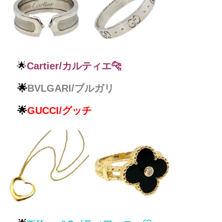
🌟
Cartier/カルティエ🐆
🌟
BVLGARI/ブルガリ
🌟
GUCCI/グッチ