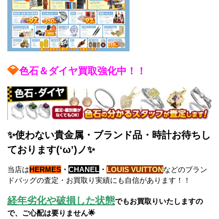
💎
色石＆ダイヤ買取強化中！！
✨使わない貴金属・ブランド品・時計お待ちし
ております(‘ω’)ノ✨
当店は
HERMES
・
CHANEL
・
LOUIS VUITTON
などのブラン
ドバッグの査定・お買取り実績にも自信があります！！
経年劣化や破損した状態
でもお買取りいたしますの
で、ご心配は要りません🌟