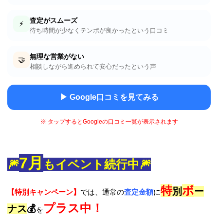
査定がスムーズ
⚡
待ち時間が少なくテンポが良かったという口コミ
無理な営業がない
🤝
相談しながら進められて安心だったという声
▶ Google口コミを見てみる
※ タップするとGoogleの口コミ一覧が表示されます
7月
🎆
もイベント続行中🎆
特
ボ
別
ー
【特別キャンペーン】
では、通常の
査定金額
に
プラス中！
ナス
💰
を