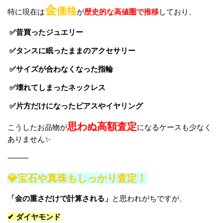
金
価格
特に現在は
が
歴史的な高値圏で推移
しており、
✅昔買ったジュエリー
✅タンスに眠ったままのアクセサリー
✅サイズが合わなくなった指輪
✅壊れてしまったネックレス
✅片方だけになったピアスやイヤリング
思わぬ高額査定
こうしたお品物が
になるケースも少なく
ありません✨
⸻
💎宝石や真珠もしっかり査定！
「金の重さだけで計算される」
と思われがちですが、
✔ ダイヤモンド