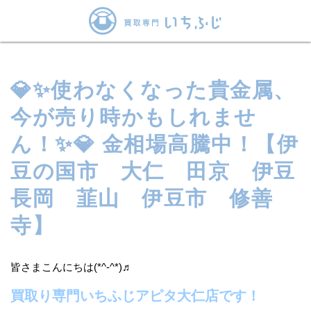
💎✨使わなくなった貴金属、
今が売り時かもしれませ
ん！✨💎 金相場高騰中！【伊
豆の国市 大仁 田京 伊豆
長岡 韮山 伊豆市 修善
寺】
皆さまこんにちは(*^-^*)♬
買取り専門いちふじアピタ大仁店です！