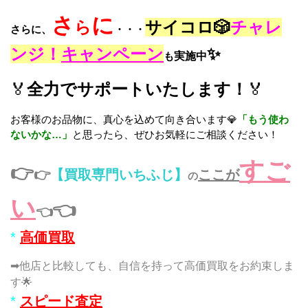
さ
に
ら
サイコロ🎲
チャレ
さらに、
・・・
ンジ！
キャンペーン
✨
も
実施中
🏅
全力でサポートいたします！
🏅
お客様のお品物に、真心を込めて向き合います💎
「もう使わ
ないかな…」
と思ったら、ぜひお気軽にご相談ください！
すご
👉
👉
【買取専門いちふじ】
ここが
の
い
👈
👈
*
高価買取
➡他店と比較しても、自信を持って高価買取をお約束しま
す🌟
*
スピード査定