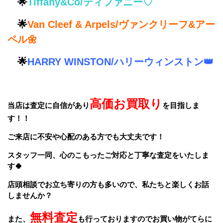
🌟
Tiffany&Co/ティファニー♡
🌟
Van Cleef & Arpels/ヴァンクリーフ&アー
ペル🌼
🌟
HARRY WINSTON/ハリーウィンストン👑
高価お買取り
当店は査定に自信があり
を目指しま
す！！
ご来店に不安や心配のある方でも大丈夫です！
スタッフ一同、
心のこもったご対応と丁寧な査定をいたしま
す🍀
店頭相談でお立ち寄りの方も多いので、私たちと楽しくお話
しませんか？
無料査定
また、
も行っておりますのでお買い物がてらに