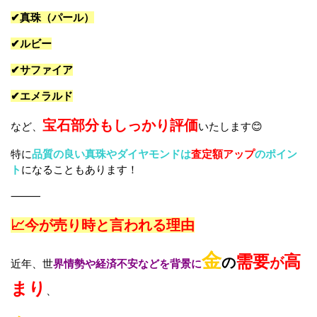
✔真珠（パール）
✔ルビー
✔サファイア
✔エメラルド
宝石部分もしっかり評価
など、
いたします😊
特に
品質の良い真珠やダイヤモンドは
査定額アップ
のポイン
ト
になることもあります！
⸻
📈今が売り時と言われる理由
金
需要
高
の
が
近年、世
界情勢や経済不安などを背景に
まり
、