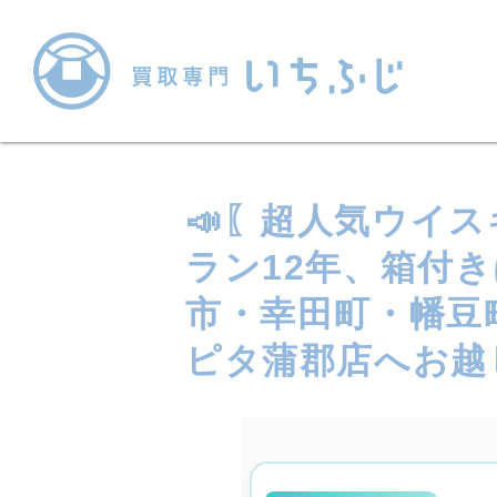
📣〖超人気ウイ
ラン12年、箱付
市・幸田町・幡豆
ピタ蒲郡店へお越