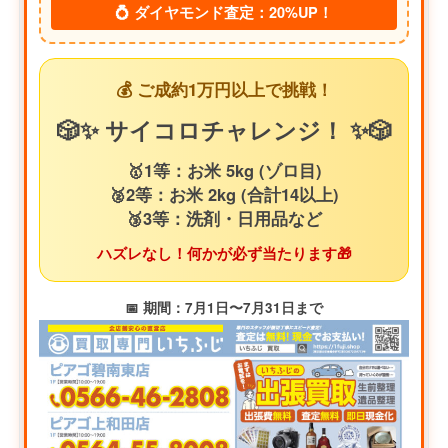
💍 ダイヤモンド査定：20%UP！
💰 ご成約1万円以上で挑戦！
🎲✨ サイコロチャレンジ！ ✨🎲
🥇1等：お米 5kg (ゾロ目)
🥈2等：お米 2kg (合計14以上)
🥉3等：洗剤・日用品など
ハズレなし！何かが必ず当たります🎁
📅 期間：7月1日〜7月31日まで