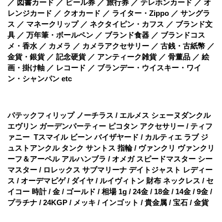
／ 図書カード ／ ビール券 ／ 旅行券 ／ テレホンカード ／ オ
レンジカード ／ クオカード ／ ライター・Zippo ／ サングラ
ス ／ マネークリップ ／ ネクタイピン・カフス ／ ブランド文
具 ／ 万年筆・ボールペン ／ ブランド食器 ／ ブランドコス
メ・香水 ／ カメラ ／ カメラアクセサリー ／ 古銭・古紙幣 ／
金貨・銀貨 ／ 記念硬貨 ／ アンティーク雑貨 ／ 骨董品 ／ 絵
画・掛け軸 ／ レコード ／ ブランデー・ウイスキー・ワイ
ン・シャンパン etc
パテックフィリップ ノーチラス / エルメス シェーヌダンクル
エヴリン ガーデンパーティー ピコタン アクセサリー / ティフ
ァニー Tスマイル ビーン バイザヤード / カルティエ ラブ ジ
ュストアンクル タンク サントス 指輪 / ヴァンクリ ヴァンクリ
ーフ＆アーペル アルハンブラ / オメガ スピードマスター シー
マスター / ロレックス サブマリーナ デイトジャスト レディー
ス / オーデマピゲ / ダイヤ / ルイヴィトン 財布 ネックレス / セ
イコー 時計 / 金 / ゴールド / 相場 1g / 24金 / 18金 / 14金 / 9金 /
プラチナ / 24KGP / メッキ / インゴット / 貴金属 / 宝石 / 金貨