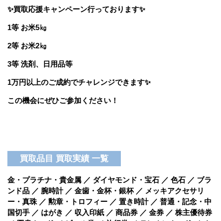
✨買取応援キャンペーン行っております✨
1等 お米5㎏
2等 お米2㎏
3等 洗剤、日用品等
1万円以上のご成約でチャレンジできます✨
この機会にぜひご参加ください！
買取品目 買取実績 一覧
金・プラチナ・貴金属 ／ ダイヤモンド・宝石 ／ 色石 ／ ブラ
ンド品 ／ 腕時計 ／ 金歯・金杯・銀杯 ／ メッキアクセサリ
ー・真珠 ／ 勲章・トロフィー ／ 置き時計 ／ 普通・記念・中
国切手 ／ はがき ／ 収入印紙 ／ 商品券 ／ 金券 ／ 株主優待券