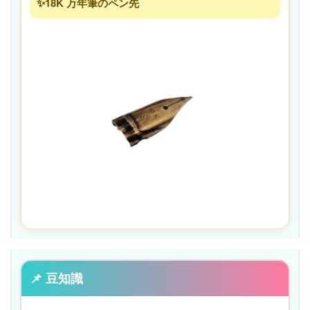
✨18K 万年筆のペン先
📌 豆知識