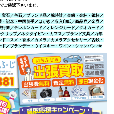
でご確認下さいませ。
・宝石／色石／ブランド品／腕時計／金歯・金杯・銀杯／
通・記念・中国切手／はがき／収入印紙／商品券／金券／
旅行券／テレホンカード／オレンジカード／クオカード／
ネークリップ／ネクタイピン・カフス／ブランド文具／万年
ンドコスメ・香水／カメラ／カメラアクセサリー／古銭・
ド／ブランデー・ウイスキー・ワイン・シャンパン etc