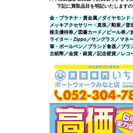
下記に買取品目を明記いたしますの
金・プラチナ・貴金属／ダイヤモンド
メッキアクセサリー・真珠／勲章／普
株主優待券／図書カード／ビール券／
ライター・Zippo／サングラス／マ
筆・ボールペン／ブランド食器／ブラ
古紙幣／金貨・銀貨／記念硬貨／レコー