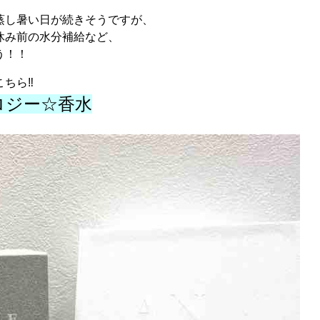
蒸し暑い日が続きそうですが、
休み前の水分補給など、
う！！
こちら‼
ソロジー☆香水