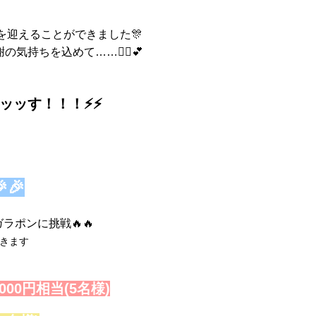
を迎えることができました🎊
持ちを込めて……🙇‍♀️💕
～ッッす
！！！⚡⚡
🎉
ラポンに挑戦🔥🔥
きます
00円相当(5名様)