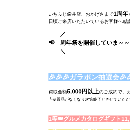
1周年
いちふじ袋井店、おかげさまで
日頃ご来店いただいているお客様へ感謝の気
／
📢 周年祭を開催していま～
＼
🎉🎉🎉ガラポン抽選会🎉
5,000円以上
買取金額
のご成約で、ガ
┗※景品がなくなり次第終了とさせていただ
1等👑
グルメカタログギフト11,0