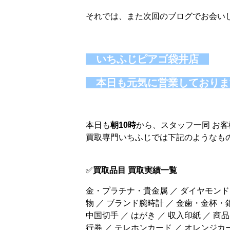
それでは、また次回のブログでお会いしま
いちふじピアゴ袋井店
本日も元気に営業しており
本日も
朝10時
から、スタッフ一同 お
買取専門いちふじでは下記のようなもの
✅
買取品目 買取実績一覧
金・プラチナ・貴金属 ／ ダイヤモンド
物 ／ ブランド腕時計 ／ 金歯・金杯・
中国切手 ／ はがき ／ 収入印紙 ／ 商品
行券 ／ テレホンカード ／ オレンジカー