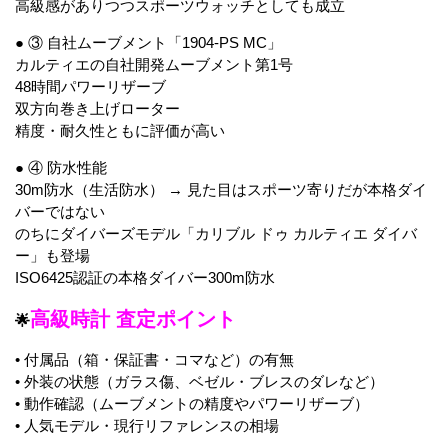
高級感がありつつスポーツウォッチとしても成立
● ③ 自社ムーブメント「1904-PS MC」
カルティエの自社開発ムーブメント第1号
48時間パワーリザーブ
双方向巻き上げローター
精度・耐久性ともに評価が高い
● ④ 防水性能
30m防水（生活防水） → 見た目はスポーツ寄りだが本格ダイ
バーではない
のちにダイバーズモデル「カリブル ドゥ カルティエ ダイバ
ー」も登場
ISO6425認証の本格ダイバー300m防水
高級時計 査定ポイント
🌟
• 付属品（箱・保証書・コマなど）の有無
• 外装の状態（ガラス傷、ベゼル・ブレスのダレなど）
• 動作確認（ムーブメントの精度やパワーリザーブ）
• 人気モデル・現行リファレンスの相場