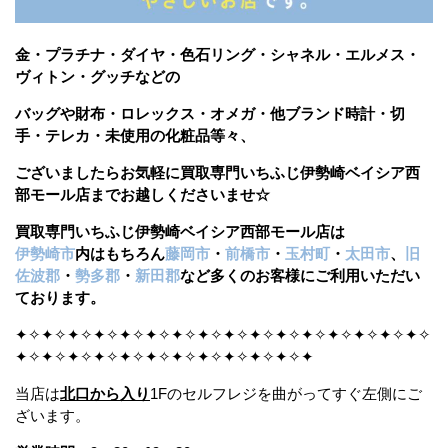
金・プラチナ・ダイヤ・色石リング・シャネル・エルメス・
ヴィトン・グッチなどの
バッグや財布・ロレックス・オメガ・他ブランド時計・切
手・テレカ・未使用の化粧品等々、
ございましたら
お気軽に買取専門いちふじ伊勢崎ベイシア西
部モール店までお越しくださいませ☆
買取専門いちふじ伊勢崎ベイシア西部モール店は
伊勢崎市
内はもちろん
藤岡市
・
前橋市
・
玉村町
・
太田市
、
旧
佐波郡
・
勢多郡
・
新田郡
など多くのお客様にご利用いただい
ております。
✦✧✦✧✦✧✦✧✦✧✦✧✦✧✦✧✦✧✦✧✦✧✦✧✦✧✦✧✦✧✦✧
✦✧✦✧✦✧✦✧✦✧✦✧✦✧✦✧✦✧✦✧✦✧✦
当店は
北口から入り
1Fのセルフレジを曲がってすぐ左側にご
ざいます。