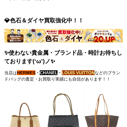
💎色石＆ダイヤ買取強化中！！
✨使わない貴金属・ブランド品・時計お待ちし
ております(‘ω’)ノ✨
当店は
HERMES
・
CHANEL
・
LOUIS VUITTON
などのブラン
ドバッグの査定・お買取り実績にも自信があります！！