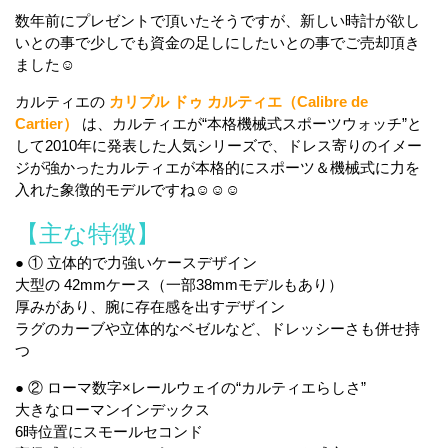
数年前にプレゼントで頂いたそうですが、新しい時計が欲し
いとの事で少しでも資金の足しにしたいとの事でご売却頂き
ました☺
カルティエの
カリブル ドゥ カルティエ（Calibre de
Cartier）
は、カルティエが“本格機械式スポーツウォッチ”と
して2010年に発表した人気シリーズで、ドレス寄りのイメー
ジが強かったカルティエが本格的にスポーツ＆機械式に力を
入れた象徴的モデルですね☺☺☺
【主な特徴】
● ① 立体的で力強いケースデザイン
大型の 42mmケース（一部38mmモデルもあり）
厚みがあり、腕に存在感を出すデザイン
ラグのカーブや立体的なベゼルなど、ドレッシーさも併せ持
つ
● ② ローマ数字×レールウェイの“カルティエらしさ”
大きなローマンインデックス
6時位置にスモールセコンド