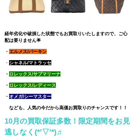
経年劣化や破損した状態でもお買取りいたしますので、ご心
配は要りません🌟
・
エルメス/バーキン
・
シャネル/マトラッセ
・
ロレックス/サブマリーナ
・
ロレックス/レディース
・
オメガ/シーマスター
なども、人気の今だから高価お買取りのチャンスです！！
10
月の買取保証多数！限定期間をお見
逃しなく(*’▽’*)♬