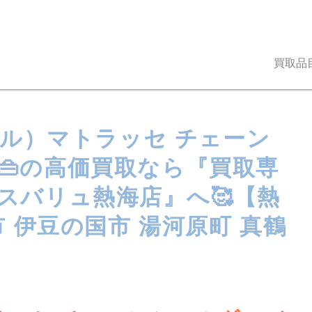
買取品
ネル）マトラッセ チェーン
👜の高価買取なら『買取専
スバリュ熱海店』へ🥰【熱
市 伊豆の国市 湯河原町 真鶴
】