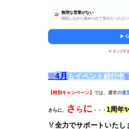
無理な営業がない
🤝
相談しながら進められて安心だったとい
▶ 
※ タップす
4
月
🌸
もイベント続行中
【特別キャンペーン】
では、通常の
査
さ
に
ら
1周年✨
さらに、
・・・
🏅
全力でサポートいたし