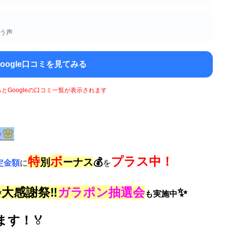
う声
Google口コミを見てみる
るとGoogleの口コミ一覧が表示されます
✨
🌸
特
ボ
プラス中！
別
ーナス
💰
定金額
に
を
大感謝祭‼️
ガラポン抽選会
✨
も
実施中
ます！
🏅