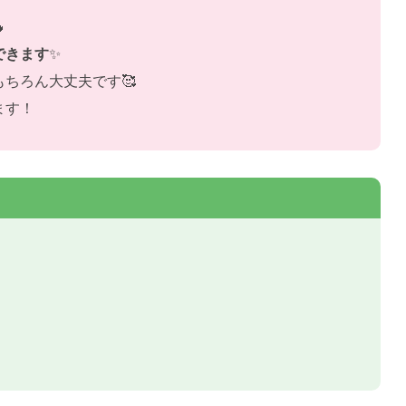

できます
✨
ちろん大丈夫です🥰
ます！