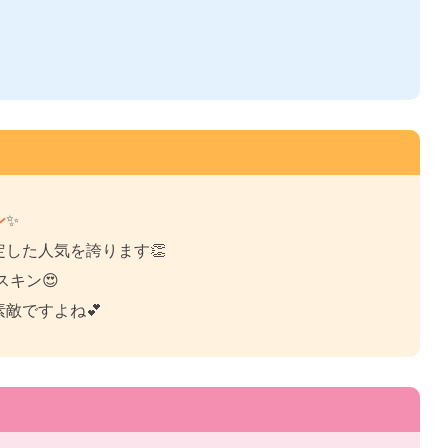
ン
✨
した人気を誇ります👏
キン😍
敵ですよね💕