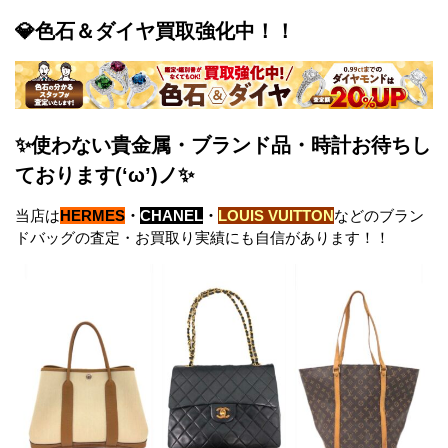
💎色石＆ダイヤ買取強化中！！
✨使わない貴金属・ブランド品・時計お待ちし
ております(‘ω’)ノ✨
当店は
HERMES
・
CHANEL
・
LOUIS VUITTON
などのブラン
ドバッグの査定・お買取り実績にも自信があります！！