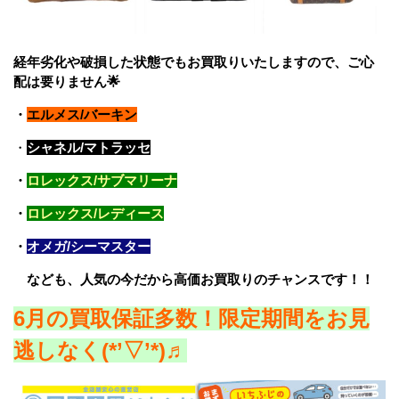
経年劣化や破損した状態でもお買取りいたしますので、ご心
配は要りません🌟
・
エルメス/バーキン
・
シャネル/マトラッセ
・
ロレックス/サブマリーナ
・
ロレックス/レディース
・
オメガ/シーマスター
なども、人気の今だから高価お買取りのチャンスです！！
6
月の買取保証多数！限定期間をお見
逃しなく(*’▽’*)♬