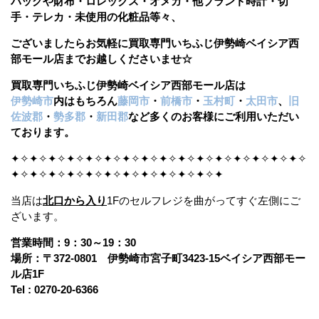
バッグや財布・ロレックス・オメガ・他ブランド時計・切
手・テレカ・未使用の化粧品等々、
ございましたら
お気軽に買取専門いちふじ伊勢崎ベイシア西
部モール店までお越しくださいませ☆
買取専門いちふじ伊勢崎ベイシア西部モール店は
伊勢崎市
内はもちろん
藤岡市
・
前橋市
・
玉村町
・
太田市
、
旧
佐波郡
・
勢多郡
・
新田郡
など多くのお客様にご利用いただい
ております。
✦✧✦✧✦✧✦✧✦✧✦✧✦✧✦✧✦✧✦✧✦✧✦✧✦✧✦✧✦✧✦✧
✦✧✦✧✦✧✦✧✦✧✦✧✦✧✦✧✦✧✦✧✦✧✦
当店は
北口から入り
1Fのセルフレジを曲がってすぐ左側にご
ざいます。
営業時間：9：30～19：30
場所：〒372-0801 伊勢崎市宮子町3423-15ベイシア西部モー
ル店1F
Tel : 0270-20-6366