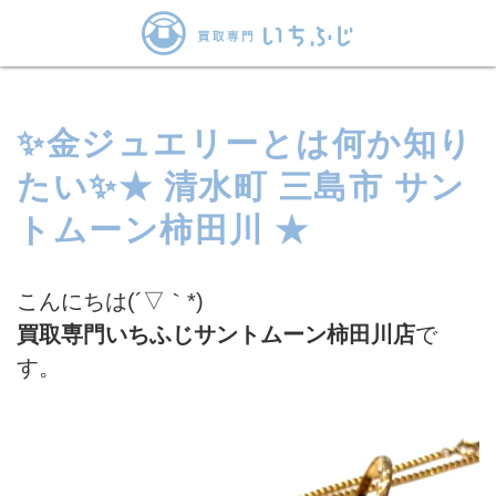
✨金ジュエリーとは何か知り
たい✨★ 清水町 三島市 サン
トムーン柿田川 ★
こんにちは(´▽｀*)
買取専門いちふじサントムーン柿田川店
で
す。